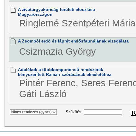
A zivatargyakoriság területi eloszlása
Magyarországon
Ringlerné Szentpéteri Mária
A Zsombói erdő és láprét emlősfaunájának vizsgálata
Csizmazia György
Adalékok a többkomponensű rendszerek
kényszerített Raman-szórásának elméletéhez
Pintér Ferenc, Seres Ferenc
Gáti László
Szűkítés: