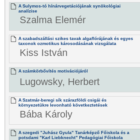
A Sulymos-tó hínárvegetációjának synökológiai
analízise
Szalma Elemér
A szabadszállási szikes tavak algaflórájának és egyes
taxonok ozmotikus károsodásának vizsgálata
Kiss István
A számkörbővítés motivációjáról
Lugowsky, Herbert
A Szatmár-beregi sík szárazföldi csigái és
környezetükre levonható következtetések
Bába Károly
A szegedi "Juhász Gyula" Tanárképző Főiskola és a
potsdami "Karl Liebknecht" Pedagógiai Főiskola