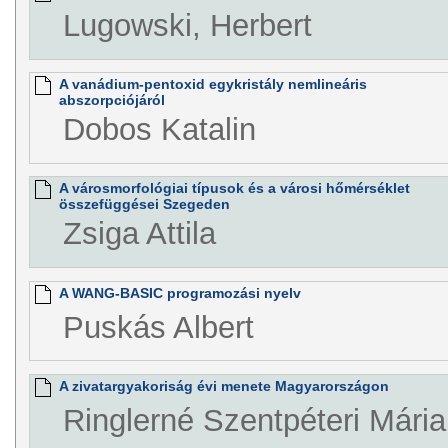
Lugowski, Herbert
A vanádium-pentoxid egykristály nemlineáris
abszorpciójáról
Dobos Katalin
A városmorfológiai típusok és a városi hőmérséklet
összefüggései Szegeden
Zsiga Attila
A WANG-BASIC programozási nyelv
Puskás Albert
A zivatargyakoriság évi menete Magyarországon
Ringlerné Szentpéteri Mária