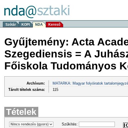
Szótár
KOPI
NDA
Kereső
Gyűjtemény: Acta Acad
Szegediensis = A Juhás
Főiskola Tudományos K
Archívum:
MATARKA: Magyar folyóiratok tartalomjegyzé
Tárolt tételek száma:
115
Tételek
Szűkítés: