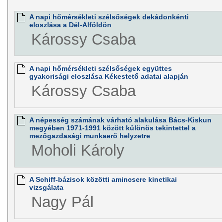
A napi hőmérsékleti szélsőségek dekádonkénti
eloszlása a Dél-Alföldön
Károssy Csaba
A napi hőmérsékleti szélsőségek együttes
gyakorisági eloszlása Kékestető adatai alapján
Károssy Csaba
A népesség számának várható alakulása Bács-Kiskun
megyében 1971-1991 között különös tekintettel a
mezőgazdasági munkaerő helyzetre
Moholi Károly
A Schiff-bázisok közötti amincsere kinetikai
vizsgálata
Nagy Pál