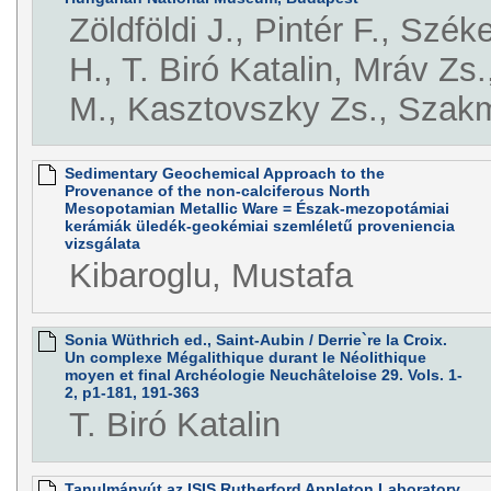
Zöldföldi J., Pintér F., Szék
H., T. Biró Katalin, Mráv Zs.
M., Kasztovszky Zs., Szak
Sedimentary Geochemical Approach to the
Provenance of the non-calciferous North
Mesopotamian Metallic Ware = Észak-mezopotámiai
kerámiák üledék-geokémiai szemléletű proveniencia
vizsgálata
Kibaroglu, Mustafa
Sonia Wüthrich ed., Saint-Aubin / Derrie`re la Croix.
Un complexe Mégalithique durant le Néolithique
moyen et final Archéologie Neuchâteloise 29. Vols. 1-
2, p1-181, 191-363
T. Biró Katalin
Tanulmányút az ISIS Rutherford Appleton Laboratory