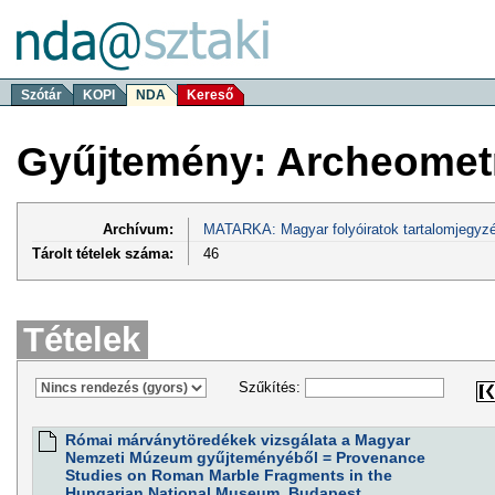
Szótár
KOPI
NDA
Kereső
Gyűjtemény: Archeometr
Archívum:
MATARKA: Magyar folyóiratok tartalomjegyzé
Tárolt tételek száma:
46
Tételek
Szűkítés:
Római márványtöredékek vizsgálata a Magyar
Nemzeti Múzeum gyűjteményéből = Provenance
Studies on Roman Marble Fragments in the
Hungarian National Museum, Budapest