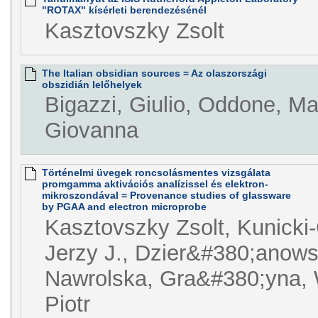
"ROTAX" kísérleti berendezésénél
Kasztovszky Zsolt
The Italian obsidian sources = Az olaszországi
obszidián lelőhelyek
Bigazzi, Giulio, Oddone, M
Giovanna
Történelmi üvegek roncsolásmentes vizsgálata
promgamma aktivációs analízissel és elektron-
mikroszondával = Provenance studies of glassware
by PGAA and electron microprobe
Kasztovszky Zsolt, Kunicki-
Jerzy J., Dzier&#380;anowsk
Nawrolska, Gra&#380;yna, 
Piotr