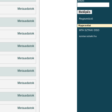
Jelszó
Metaadatok
Regisztráció
Metaadatok
Kapcsolat
MTA SZTAKI DSD
Metaadatok
szotar.sztaki.hu
Metaadatok
Metaadatok
Metaadatok
Metaadatok
Metaadatok
Metaadatok