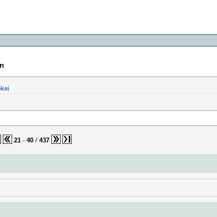
in
kei
21
-
40
/
437