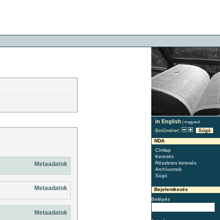
in English
|
magyarul
Betűméret:
Súgó
NDA
Címlap
Keresés
Részletes keresés
Metaadatok
Archívumok
Súgó
Metaadatok
Bejelentkezés
Belépés
Metaadatok