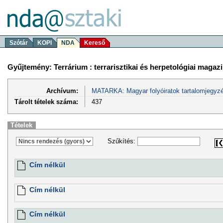
Szótár
KOPI
NDA
Kereső
Gyűjtemény: Terrárium : terrarisztikai és herpetológiai magaz
Archívum:
MATARKA: Magyar folyóiratok tartalomjegyzé
Tárolt tételek száma:
437
Tételek
Szűkítés:
Cím nélkül
Cím nélkül
Cím nélkül