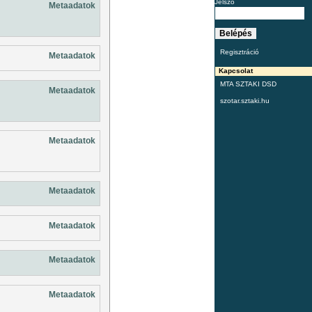
Jelszó
Metaadatok
Regisztráció
Metaadatok
Kapcsolat
MTA SZTAKI DSD
Metaadatok
szotar.sztaki.hu
Metaadatok
Metaadatok
Metaadatok
Metaadatok
Metaadatok