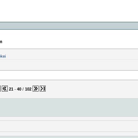
m
kei
21
-
40
/
102