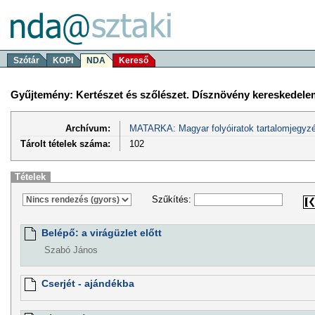
Szótár
KOPI
NDA
Kereső
Gyűjtemény: Kertészet és szőlészet. Dísznövény kereskedele
Archívum:
MATARKA: Magyar folyóiratok tartalomjegyzé
Tárolt tételek száma:
102
Tételek
Szűkítés:
Belépő: a virágüzlet előtt
Szabó János
Cserjét - ajándékba