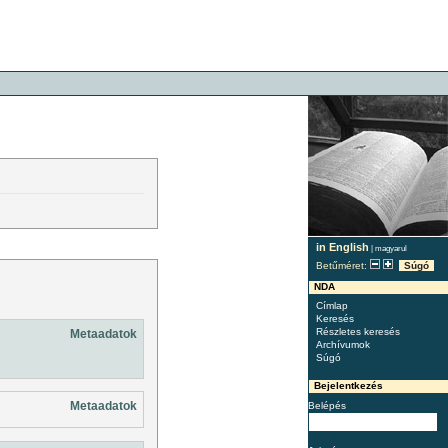
in English
|
magyarul
Betűméret:
Súgó
NDA
Címlap
Keresés
Részletes keresés
Metaadatok
Archívumok
Súgó
Bejelentkezés
Metaadatok
Belépés