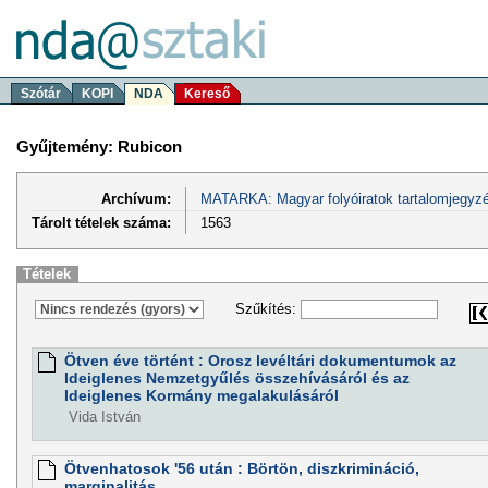
Szótár
KOPI
NDA
Kereső
Gyűjtemény: Rubicon
Archívum:
MATARKA: Magyar folyóiratok tartalomjegyzé
Tárolt tételek száma:
1563
Tételek
Szűkítés:
Ötven éve történt : Orosz levéltári dokumentumok az
Ideiglenes Nemzetgyűlés összehívásáról és az
Ideiglenes Kormány megalakulásáról
Vida István
Ötvenhatosok '56 után : Börtön, diszkrimináció,
marginalitás