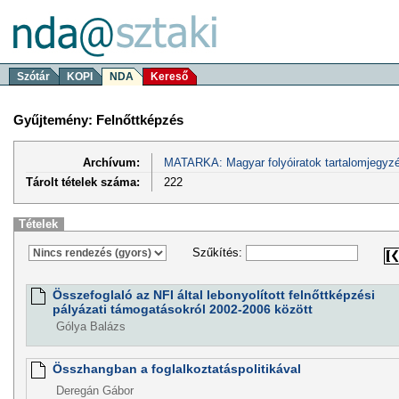
Szótár
KOPI
NDA
Kereső
Gyűjtemény: Felnőttképzés
Archívum:
MATARKA: Magyar folyóiratok tartalomjegyzé
Tárolt tételek száma:
222
Tételek
Szűkítés:
Összefoglaló az NFI által lebonyolított felnőttképzési
pályázati támogatásokról 2002-2006 között
Gólya Balázs
Összhangban a foglalkoztatáspolitikával
Deregán Gábor