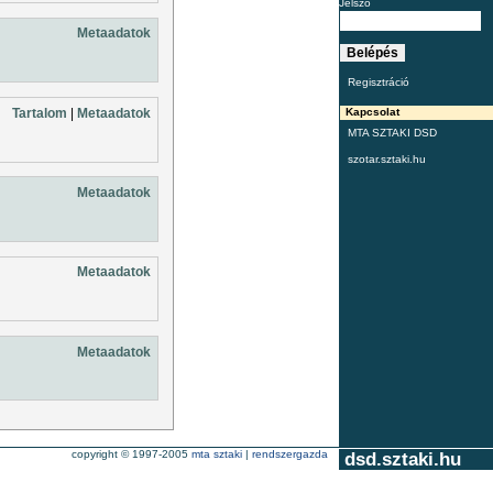
Jelszó
Metaadatok
Regisztráció
Tartalom
|
Metaadatok
Kapcsolat
MTA SZTAKI DSD
szotar.sztaki.hu
Metaadatok
Metaadatok
Metaadatok
copyright © 1997-2005
mta sztaki
|
rendszergazda
dsd.sztaki.hu