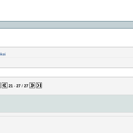
kei
21
-
27
/
27