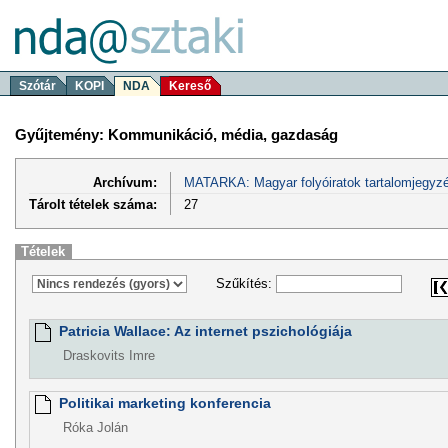
Szótár
KOPI
NDA
Kereső
Gyűjtemény: Kommunikáció, média, gazdaság
Archívum:
MATARKA: Magyar folyóiratok tartalomjegyzé
Tárolt tételek száma:
27
Tételek
Szűkítés:
Patricia Wallace: Az internet pszichológiája
Draskovits Imre
Politikai marketing konferencia
Róka Jolán