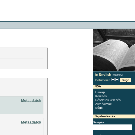
in English
|
magyarul
Betűméret:
Súgó
NDA
Címlap
Keresés
Részletes keresés
Metaadatok
Archívumok
Súgó
Bejelentkezés
Metaadatok
Belépés