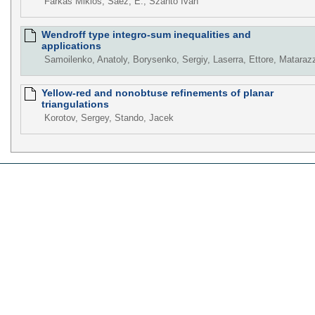
Farkas Miklós, Sáez, E., Szántó Iván
Wendroff type integro-sum inequalities and
applications
Samoilenko, Anatoly, Borysenko, Sergiy, Laserra, Ettore, Mataraz
Yellow-red and nonobtuse refinements of planar
triangulations
Korotov, Sergey, Stando, Jacek