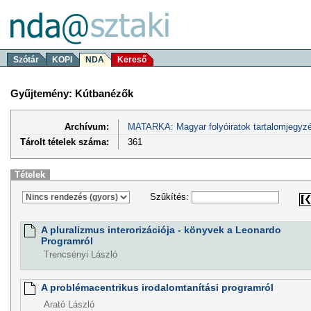
Szótár
KOPI
NDA
Kereső
Gyűjtemény: Kútbanézők
Archívum:
MATARKA: Magyar folyóiratok tartalomjegyzé
Tárolt tételek száma:
361
Tételek
Szűkítés:
A pluralizmus interorizációja - könyvek a Leonardo
Programról
Trencsényi László
A problémacentrikus irodalomtanítási programról
Arató László