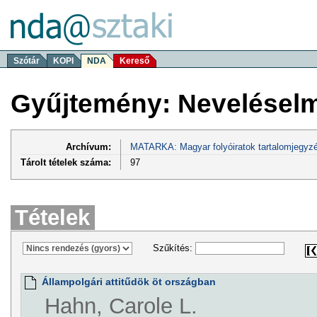
Szótár
KOPI
NDA
Kereső
Gyűjtemény: Neveléselmé
Archívum:
MATARKA: Magyar folyóiratok tartalomjegyzé
Tárolt tételek száma:
97
Tételek
Szűkítés:
Állampolgári attitűdök öt országban
Hahn, Carole L.