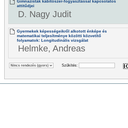
Gimnazisták kábítószer-fogyasztással kapcsolatos
attitűdjei
D. Nagy Judit
Gyermekek képességeikről alkotott énképe és
matematikai teljesítménye közötti közvetítő
folyamatok: Longitudinális vizsgálat
Helmke, Andreas
Szűkítés: