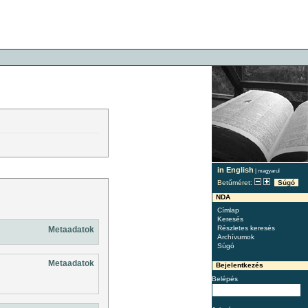
in English
|
magyarul
Betűméret:
Súgó
NDA
Címlap
Keresés
Részletes keresés
Metaadatok
Archívumok
Súgó
Metaadatok
Bejelentkezés
Belépés