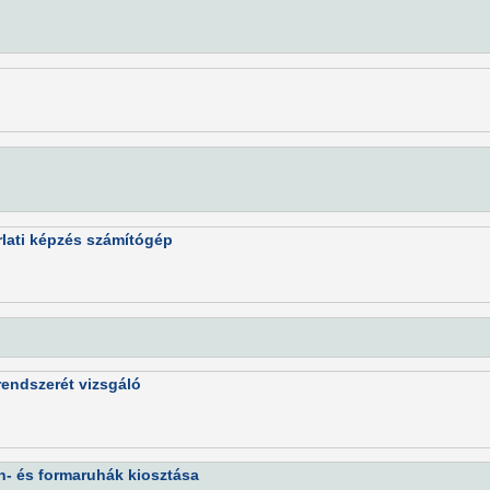
rlati képzés számítógép
rendszerét vizsgáló
n- és formaruhák kiosztása