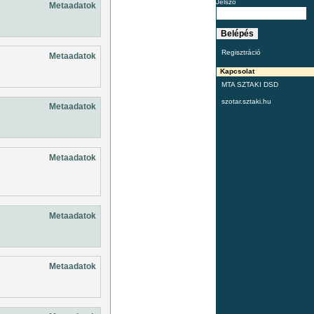
Jelszó
Metaadatok
Regisztráció
Metaadatok
Kapcsolat
MTA SZTAKI DSD
szotar.sztaki.hu
Metaadatok
Metaadatok
Metaadatok
Metaadatok