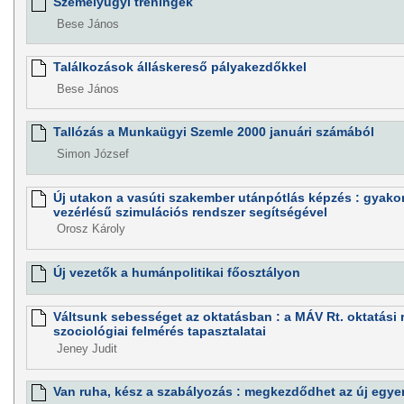
Személyügyi tréningek
Bese János
Találkozások álláskereső pályakezdőkkel
Bese János
Tallózás a Munkaügyi Szemle 2000 januári számából
Simon József
Új utakon a vasúti szakember utánpótlás képzés : gyako
vezérlésű szimulációs rendszer segítségével
Orosz Károly
Új vezetők a humánpolitikai főosztályon
Váltsunk sebességet az oktatásban : a MÁV Rt. oktatási 
szociológiai felmérés tapasztalatai
Jeney Judit
Van ruha, kész a szabályozás : megkezdődhet az új egye