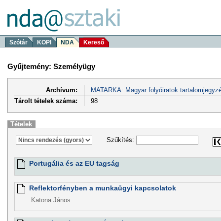
Szótár
KOPI
NDA
Kereső
Gyűjtemény: Személyügy
Archívum:
MATARKA: Magyar folyóiratok tartalomjegyzé
Tárolt tételek száma:
98
Tételek
Szűkítés:
Portugália és az EU tagság
Reflektorfényben a munkaügyi kapcsolatok
Katona János