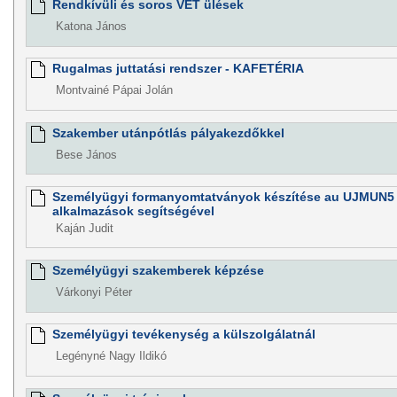
Rendkívüli és soros VÉT ülések
Katona János
Rugalmas juttatási rendszer - KAFETÉRIA
Montvainé Pápai Jolán
Szakember utánpótlás pályakezdőkkel
Bese János
Személyügyi formanyomtatványok készítése au UJMUN5 
alkalmazások segítségével
Kaján Judit
Személyügyi szakemberek képzése
Várkonyi Péter
Személyügyi tevékenység a külszolgálatnál
Legényné Nagy Ildikó