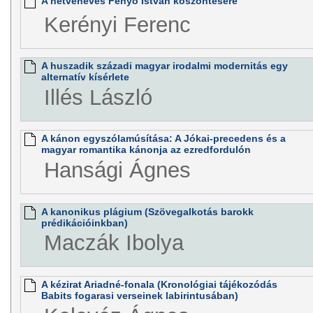
A hetvenéves Fenyő István köszöntésére
Kerényi Ferenc
A huszadik századi magyar irodalmi modernitás egy
alternatív kísérlete
Illés László
A kánon egyszólamúsítása: A Jókai-precedens és a
magyar romantika kánonja az ezredfordulón
Hansági Ágnes
A kanonikus plágium (Szövegalkotás barokk
prédikációinkban)
Maczák Ibolya
A kézirat Ariadné-fonala (Kronológiai tájékozódás
Babits fogarasi verseinek labirintusában)