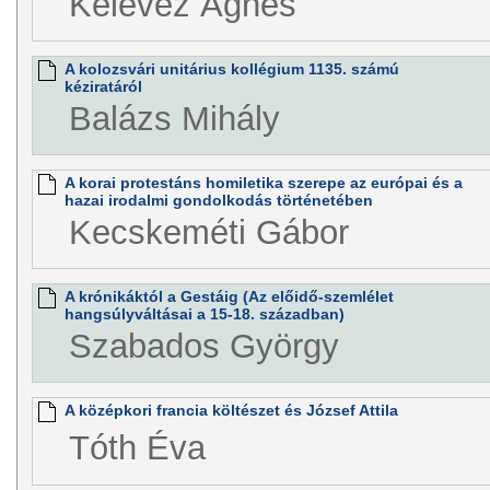
Kelevéz Ágnes
A kolozsvári unitárius kollégium 1135. számú
kéziratáról
Balázs Mihály
A korai protestáns homiletika szerepe az európai és a
hazai irodalmi gondolkodás történetében
Kecskeméti Gábor
A krónikáktól a Gestáig (Az előidő-szemlélet
hangsúlyváltásai a 15-18. században)
Szabados György
A középkori francia költészet és József Attila
Tóth Éva