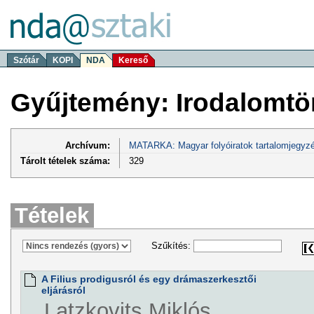
Szótár
KOPI
NDA
Kereső
Gyűjtemény: Irodalomtö
Archívum:
MATARKA: Magyar folyóiratok tartalomjegyzé
Tárolt tételek száma:
329
Tételek
Szűkítés:
A Filius prodigusról és egy drámaszerkesztői
eljárásról
Latzkovits Miklós