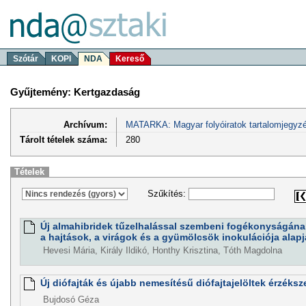
Szótár
KOPI
NDA
Kereső
Gyűjtemény: Kertgazdaság
Archívum:
MATARKA: Magyar folyóiratok tartalomjegyzé
Tárolt tételek száma:
280
Tételek
Szűkítés:
Új almahibridek tűzelhalással szembeni fogékonyságána
a hajtások, a virágok és a gyümölcsök inokulációja alap
Hevesi Mária, Király Ildikó, Honthy Krisztina, Tóth Magdolna
Új diófajták és újabb nemesítésű diófajtajelöltek érzéksze
Bujdosó Géza