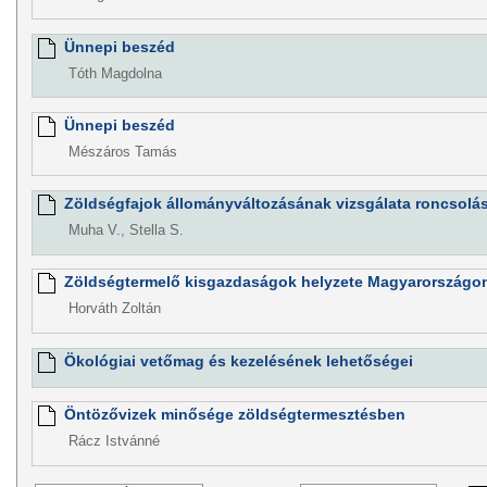
Ünnepi beszéd
Tóth Magdolna
Ünnepi beszéd
Mészáros Tamás
Zöldségfajok állományváltozásának vizsgálata roncsol
Muha V., Stella S.
Zöldségtermelő kisgazdaságok helyzete Magyarországon
Horváth Zoltán
Ökológiai vetőmag és kezelésének lehetőségei
Öntözővizek minősége zöldségtermesztésben
Rácz Istvánné