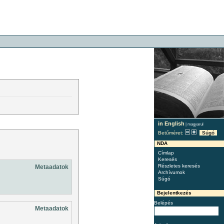
in English
|
magyarul
Betűméret:
Súgó
NDA
Címlap
Keresés
Részletes keresés
Metaadatok
Archívumok
Súgó
Bejelentkezés
Belépés
Metaadatok