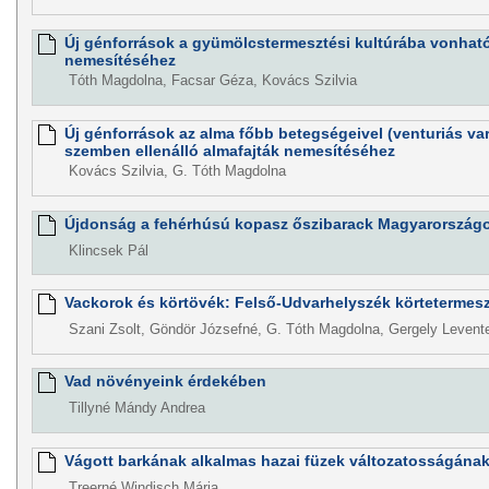
Új génforrások a gyümölcstermesztési kultúrába vonhat
nemesítéséhez
Tóth Magdolna, Facsar Géza, Kovács Szilvia
Új génforrások az alma főbb betegségeivel (venturiás va
szemben ellenálló almafajták nemesítéséhez
Kovács Szilvia, G. Tóth Magdolna
Újdonság a fehérhúsú kopasz őszibarack Magyarország
Klincsek Pál
Vackorok és körtövék: Felső-Udvarhelyszék körtetermes
Szani Zsolt, Göndör Józsefné, G. Tóth Magdolna, Gergely Levent
Vad növényeink érdekében
Tillyné Mándy Andrea
Vágott barkának alkalmas hazai füzek változatosságának
Treerné Windisch Mária