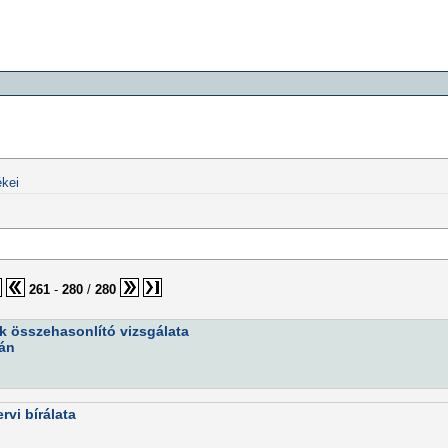
kei
261
-
280
/
280
k összehasonlító vizsgálata
ján
rvi bírálata