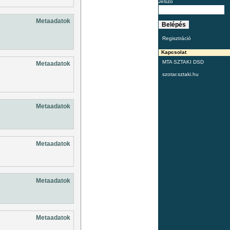
Jelszó
Metaadatok
Regisztráció
Kapcsolat
MTA SZTAKI DSD
Metaadatok
szotar.sztaki.hu
Metaadatok
Metaadatok
Metaadatok
Metaadatok