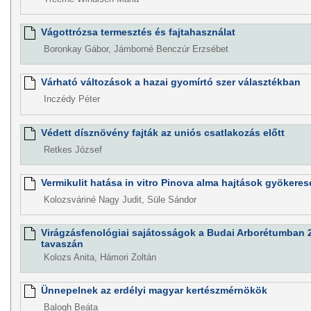
Vágottrózsa termesztés és fajtahasználat
Boronkay Gábor, Jámborné Benczúr Erzsébet
Várható változások a hazai gyomírtó szer választékban
Inczédy Péter
Védett dísznövény fajták az uniós csatlakozás előtt
Retkes József
Vermikulit hatása in vitro Pinova alma hajtások gyökere
Kolozsváriné Nagy Judit, Süle Sándor
Virágzásfenológiai sajátosságok a Budai Arborétumban 2
tavaszán
Kolozs Anita, Hámori Zoltán
Ünnepelnek az erdélyi magyar kertészmérnökök
Balogh Beáta