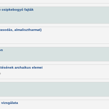
ó csipkebogyó fajták
rasodás, almalisztharmat)
on
ztésének archaikus elemei
e
 vizsgálata