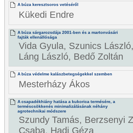
A búza keresztsoros vetéséről
Kükedi Endre
A búza sárgarozsdája 2001-ben és a martonvásári
fajták ellenállósága
Vida Gyula, Szunics László,
Láng László, Bedő Zoltán
A búza védelme kalászbetegségekkel szemben
Mesterházy Ákos
A csapadékhiány hatása a kukorica termésére, a
terméscsökkenés minimalizálásának néhány
agrotechnikai módszere
Szundy Tamás, Berzsenyi Zo
Csaba, Hadi Géza