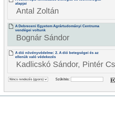
alapjai
Antal Zoltán
A Debreceni Egyetem Agrártudományi Centruma
vendégei voltunk
Bognár Sándor
A dió növényvédelme: 2. A dió betegségei és az
ellenük való védekezés
Kadlicskó Sándor, Pintér C
Szűkítés: