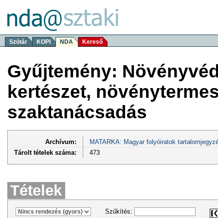
Szótár
KOPI
NDA
Kereső
Gyűjtemény: Növényvéd
kertészet, növénytermes
szaktanácsadás
Archívum:
MATARKA: Magyar folyóiratok tartalomjegyzé
Tárolt tételek száma:
473
Tételek
Szűkítés: