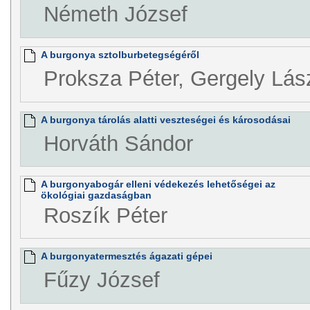
Németh József
A burgonya sztolburbetegségéről
Proksza Péter, Gergely Lás
A burgonya tárolás alatti veszteségei és károsodásai
Horváth Sándor
A burgonyabogár elleni védekezés lehetőségei az
ökológiai gazdaságban
Roszík Péter
A burgonyatermesztés ágazati gépei
Fűzy József