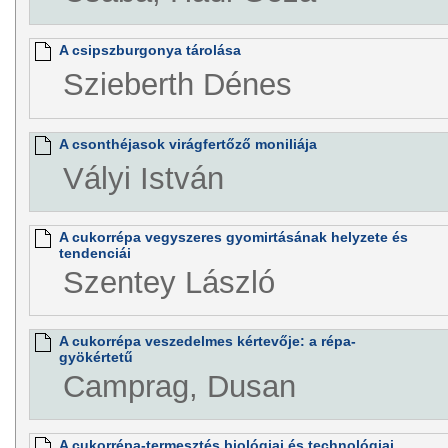
A csipszburgonya tárolása
Szieberth Dénes
A csonthéjasok virágfertőző moniliája
Vályi István
A cukorrépa vegyszeres gyomirtásának helyzete és
tendenciái
Szentey László
A cukorrépa veszedelmes kértevője: a répa-
gyökértetű
Camprag, Dusan
A cukorrépa-termesztés biológiai és technológiai