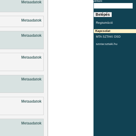
Jelszó
Metaadatok
Metaadatok
Regisztráció
Kapcsolat
Metaadatok
MTA SZTAKI DSD
szotar.sztaki.hu
Metaadatok
Metaadatok
Metaadatok
Metaadatok