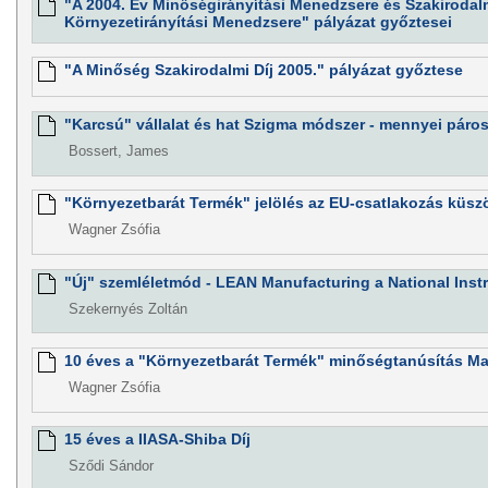
"A 2004. Év Minőségirányítási Menedzsere és Szakirodalm
Környezetirányítási Menedzsere" pályázat győztesei
"A Minőség Szakirodalmi Díj 2005." pályázat győztese
"Karcsú" vállalat és hat Szigma módszer - mennyei páro
Bossert, James
"Környezetbarát Termék" jelölés az EU-csatlakozás küs
Wagner Zsófia
"Új" szemléletmód - LEAN Manufacturing a National Inst
Szekernyés Zoltán
10 éves a "Környezetbarát Termék" minőségtanúsítás M
Wagner Zsófia
15 éves a IIASA-Shiba Díj
Sződi Sándor