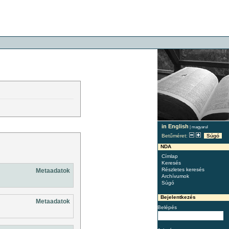
in English
|
magyarul
Betűméret:
Súgó
NDA
Címlap
Keresés
Részletes keresés
Metaadatok
Archívumok
Súgó
Bejelentkezés
Metaadatok
Belépés