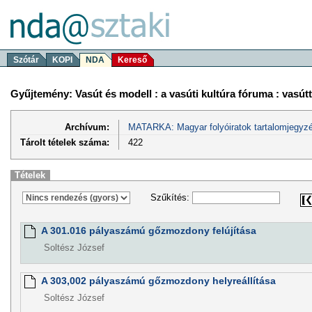
Szótár
KOPI
NDA
Kereső
Gyűjtemény: Vasút és modell : a vasúti kultúra fóruma : vasút
Archívum:
MATARKA: Magyar folyóiratok tartalomjegyzé
Tárolt tételek száma:
422
Tételek
Szűkítés:
A 301.016 pályaszámú gőzmozdony felújítása
Soltész József
A 303,002 pályaszámú gőzmozdony helyreállítása
Soltész József