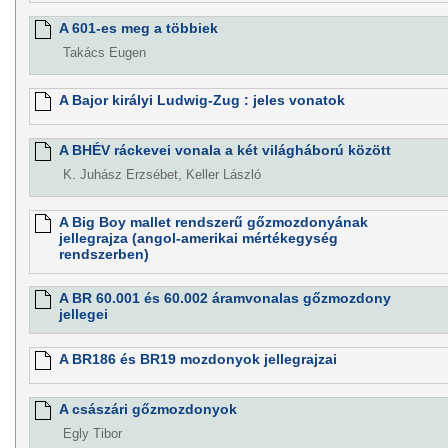
A 601-es meg a többiek
Takács Eugen
A Bajor királyi Ludwig-Zug : jeles vonatok
A BHÉV ráckevei vonala a két világháború között
K. Juhász Erzsébet, Keller László
A Big Boy mallet rendszerű gőzmozdonyának
jellegrajza (angol-amerikai mértékegység
rendszerben)
A BR 60.001 és 60.002 áramvonalas gőzmozdony
jellegei
A BR186 és BR19 mozdonyok jellegrajzai
A császári gőzmozdonyok
Egly Tibor