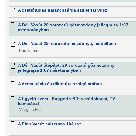
A csatlórudas narancssárga szuperlativusz
A Déli Vasút 29 sorozatú gőzmozdony jellegrajza 1:87
méretarányban
A Déli Vasút 29. sorozatú mozdonya, modellben
Károly Imre
A Déli Vasút átépített 29 sorozatú gőzmozdony
jellegrajza 1:87 méretarányban
A demokrácia és diktatúra szolgálatában
A figyelő szem : Fuggerth BDt vezérlőkocsi, TV
kamerával
Virágh István
A Finn Vasút múzeuma 104 éve