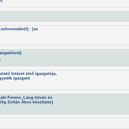
l]
színvonaláról] : [az
azgatóival]
a
utató Intézet első igazgatója,
gyedik igazgató
ataki Ferenc, Láng István és
Vég Zoltán Ákos készítatte]