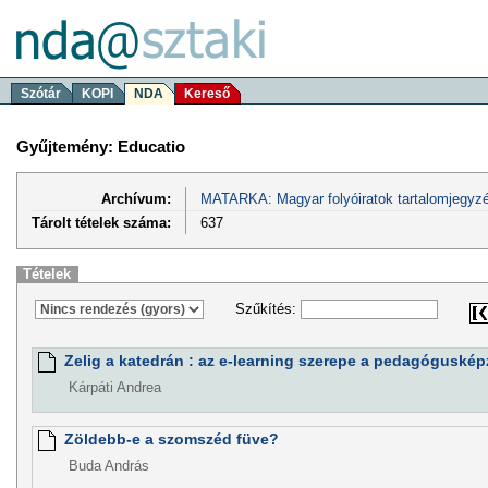
Szótár
KOPI
NDA
Kereső
Gyűjtemény: Educatio
Archívum:
MATARKA: Magyar folyóiratok tartalomjegyzé
Tárolt tételek száma:
637
Tételek
Szűkítés:
Zelig a katedrán : az e-learning szerepe a pedagóguské
Kárpáti Andrea
Zöldebb-e a szomszéd füve?
Buda András