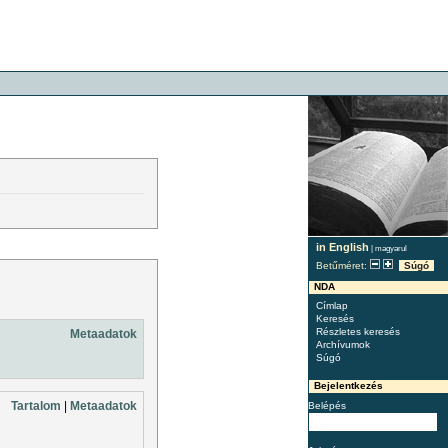
in English
|
magyarul
Betűméret:
Súgó
NDA
Címlap
Keresés
Részletes keresés
Metaadatok
Archívumok
Súgó
Bejelentkezés
Tartalom
|
Metaadatok
Belépés