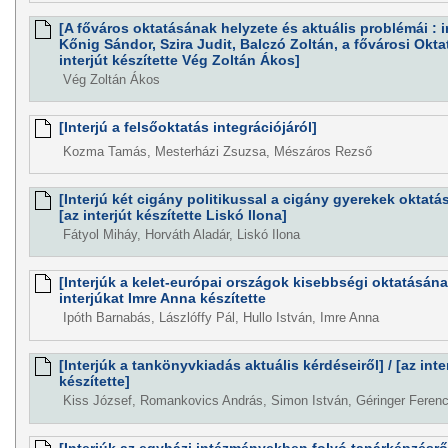
[A főváros oktatásának helyzete és aktuális problémái : in
Kőnig Sándor, Szira Judit, Balczó Zoltán, a fővárosi Oktatá
interjút készítette Vég Zoltán Ákos]
Vég Zoltán Ákos
[Interjú a felsőoktatás integrációjáról]
Kozma Tamás, Mesterházi Zsuzsa, Mészáros Rezső
[Interjú két cigány politikussal a cigány gyerekek oktatá
[az interjút készítette Liskó Ilona]
Fátyol Miháy, Horváth Aladár, Liskó Ilona
[Interjúk a kelet-európai országok kisebbségi oktatásána
interjúkat Imre Anna készítette
Ipóth Barnabás, Lászlóffy Pál, Hullo István, Imre Anna
[Interjúk a tankönyvkiadás aktuális kérdéseiről] / [az int
készítette]
Kiss József, Romankovics András, Simon István, Géringer Ferenc