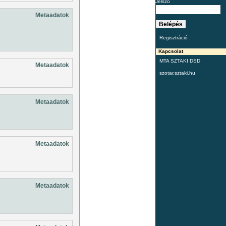
Jelszó
Metaadatok
Regisztráció
Kapcsolat
MTA SZTAKI DSD
Metaadatok
szotar.sztaki.hu
Metaadatok
Metaadatok
Metaadatok