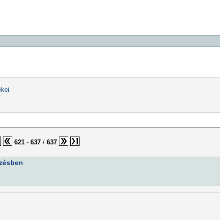
kei
621
-
637
/
637
pzésben