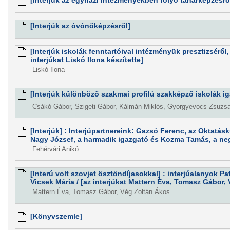
[Interjúk az egyházi intézményekben folyó tanárképzésrő
[Interjúk az óvónőképzésről]
[Interjúk iskolák fenntartóival intézményük presztizséről, 
interjúkat Liskó Ilona készítette]
Liskó Ilona
[Interjúk különböző szakmai profilú szakképző iskolák ig
Csákó Gábor, Szigeti Gábor, Kálmán Miklós, Gyorgyevocs Zsuzs
[Interjúk] : Interjúpartnereink: Gazsó Ferenc, az Oktatásk
Nagy József, a harmadik igazgató és Kozma Tamás, a ne
Fehérvári Anikó
[Interú volt szovjet ösztöndíjasokkal] : interjúalanyok P
Vicsek Mária / [az interjúkat Mattern Éva, Tomasz Gábor, 
Mattern Éva, Tomasz Gábor, Vég Zoltán Ákos
[Könyvszemle]