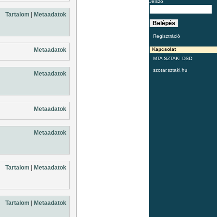
Jelszó
Tartalom
|
Metaadatok
Regisztráció
Metaadatok
Kapcsolat
MTA SZTAKI DSD
szotar.sztaki.hu
Metaadatok
Metaadatok
Metaadatok
Tartalom
|
Metaadatok
Tartalom
|
Metaadatok