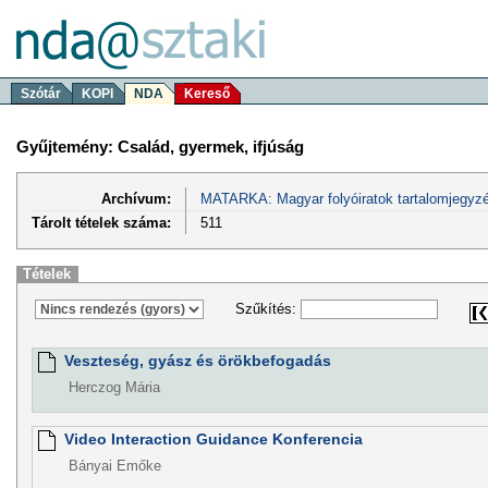
Szótár
KOPI
NDA
Kereső
Gyűjtemény: Család, gyermek, ifjúság
Archívum:
MATARKA: Magyar folyóiratok tartalomjegyzé
Tárolt tételek száma:
511
Tételek
Szűkítés:
Veszteség, gyász és örökbefogadás
Herczog Mária
Video Interaction Guidance Konferencia
Bányai Emőke