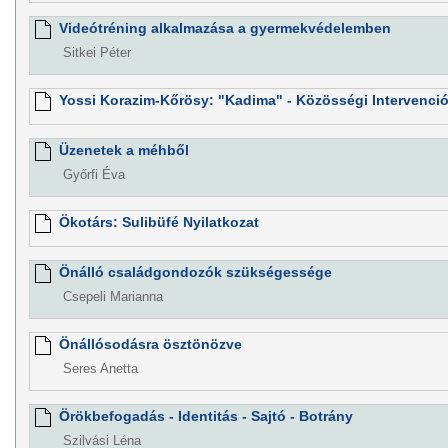
Videótréning alkalmazása a gyermekvédelemben
Sitkei Péter
Yossi Korazim-Kőrösy: "Kadima" - Közösségi Intervenci
Üzenetek a méhből
Győrfi Éva
Ökotárs: Sulibüfé Nyilatkozat
Önálló családgondozók szükségessége
Csepeli Marianna
Önállósodásra ösztönözve
Seres Anetta
Örökbefogadás - Identitás - Sajtó - Botrány
Szilvási Léna