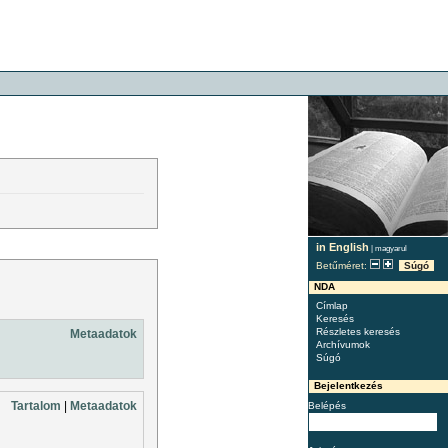
in English
|
magyarul
Betűméret:
Súgó
NDA
Címlap
Keresés
Részletes keresés
Metaadatok
Archívumok
Súgó
Bejelentkezés
Tartalom
|
Metaadatok
Belépés