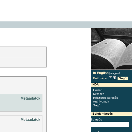
in English
|
magyarul
Betűméret:
Súgó
NDA
Címlap
Keresés
Részletes keresés
Metaadatok
Archívumok
Súgó
Bejelentkezés
Metaadatok
Belépés