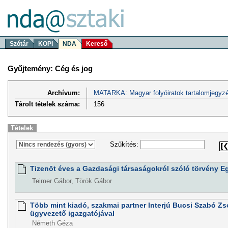
Szótár
KOPI
NDA
Kereső
Gyűjtemény: Cég és jog
Archívum:
MATARKA: Magyar folyóiratok tartalomjegyzé
Tárolt tételek száma:
156
Tételek
Szűkítés:
Tizenöt éves a Gazdasági társaságokról szóló törvény E
Teimer Gábor, Török Gábor
Több mint kiadó, szakmai partner Interjú Bucsi Szabó Zso
ügyvezető igazgatójával
Németh Géza