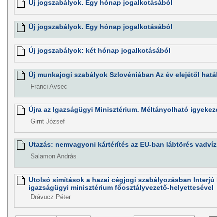
Új jogszabályok. Egy hónap jogalkotásából
Új jogszabályok. Egy hónap jogalkotásából
Új jogszabályok: két hónap jogalkotásából
Új munkajogi szabályok Szlovéniában Az év elejétől hat
Franci Avsec
Újra az Igazságügyi Minisztérium. Méltányolható igyekezet
Girnt József
Utazás: nemvagyoni kártérítés az EU-ban lábtörés vadvíz
Salamon András
Utolsó símítások a hazai cégjogi szabályozásban Interjú D
igazságügyi minisztérium főosztályvezető-helyettesével
Drávucz Péter