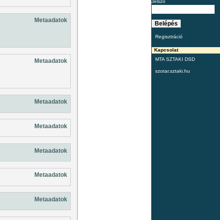
Jelszó
Metaadatok
Regisztráció
Kapcsolat
MTA SZTAKI DSD
Metaadatok
szotar.sztaki.hu
Metaadatok
Metaadatok
Metaadatok
Metaadatok
Metaadatok