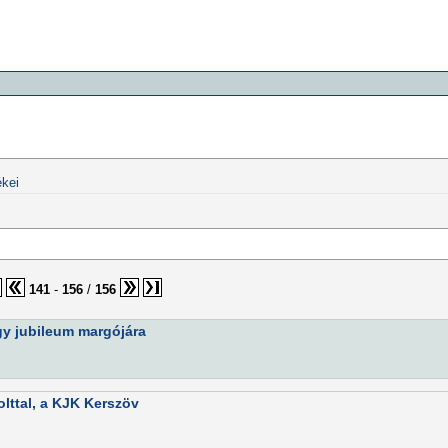
kei
141
-
156
/
156
gy jubileum margójára
lttal, a KJK Kerszöv