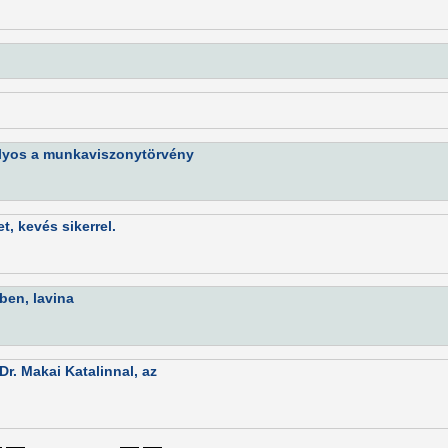
ályos a munkaviszonytörvény
, kevés sikerrel.
ben, lavina
r. Makai Katalinnal, az