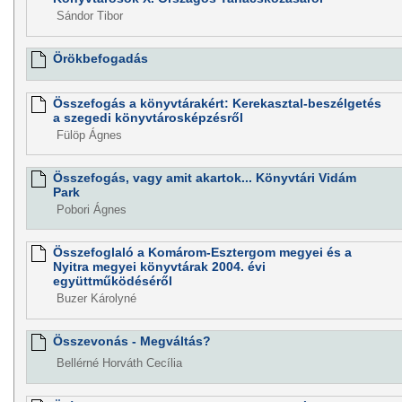
Sándor Tibor
Örökbefogadás
Összefogás a könyvtárakért: Kerekasztal-beszélgetés
a szegedi könyvtárosképzésről
Fülöp Ágnes
Összefogás, vagy amit akartok... Könyvtári Vidám
Park
Pobori Ágnes
Összefoglaló a Komárom-Esztergom megyei és a
Nyitra megyei könyvtárak 2004. évi
együttműködéséről
Buzer Károlyné
Összevonás - Megváltás?
Bellérné Horváth Cecília