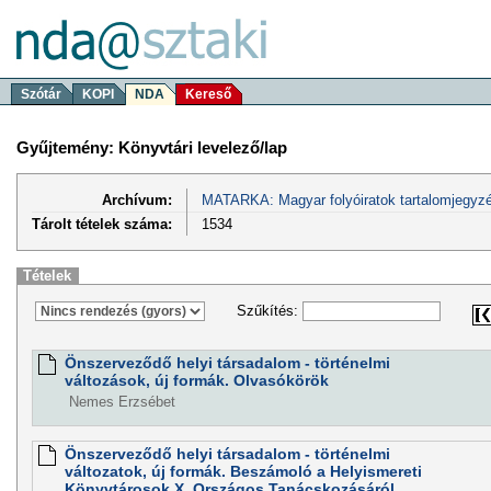
Szótár
KOPI
NDA
Kereső
Gyűjtemény: Könyvtári levelező/lap
Archívum:
MATARKA: Magyar folyóiratok tartalomjegyzé
Tárolt tételek száma:
1534
Tételek
Szűkítés:
Önszerveződő helyi társadalom - történelmi
változások, új formák. Olvasókörök
Nemes Erzsébet
Önszerveződő helyi társadalom - történelmi
változatok, új formák. Beszámoló a Helyismereti
Könyvtárosok X. Országos Tanácskozásáról