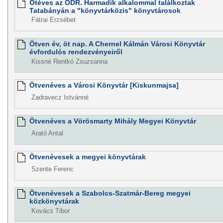
Ötéves az ODR. Harmadik alkalommal találkoztak
Tatabányán a "könyvtárközis" könyvtárosok
Fátrai Erzsébet
Ötven év, öt nap. A Chernel Kálmán Városi Könyvtár
évfordulós rendezvényeiről
Kissné Rentkó Zsuzsanna
Ötvenéves a Városi Könyvtár [Kiskunmajsa]
Zadravecz Istvánné
Ötvenéves a Vörösmarty Mihály Megyei Könyvtár
Arató Antal
Ötvenévesek a megyei könyvtárak
Szente Ferenc
Ötvenévesek a Szabolcs-Szatmár-Bereg megyei
közkönyvtárak
Kovács Tibor