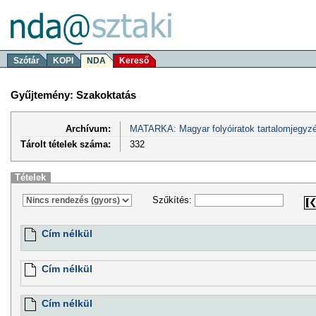
Szótár
KOPI
NDA
Kereső
Gyűjtemény: Szakoktatás
Archívum:
MATARKA: Magyar folyóiratok tartalomjegyzé
Tárolt tételek száma:
332
Tételek
Szűkítés:
Cím nélkül
Cím nélkül
Cím nélkül