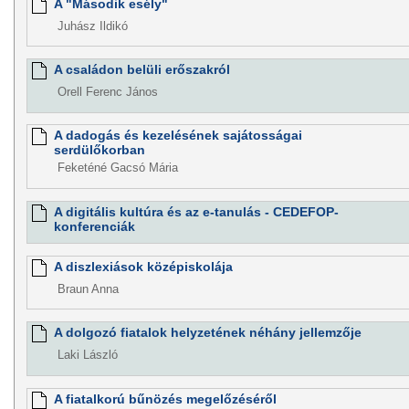
A "Második esély"
Juhász Ildikó
A családon belüli erőszakról
Orell Ferenc János
A dadogás és kezelésének sajátosságai
serdülőkorban
Feketéné Gacsó Mária
A digitális kultúra és az e-tanulás - CEDEFOP-
konferenciák
A diszlexiások középiskolája
Braun Anna
A dolgozó fiatalok helyzetének néhány jellemzője
Laki László
A fiatalkorú bűnözés megelőzéséről