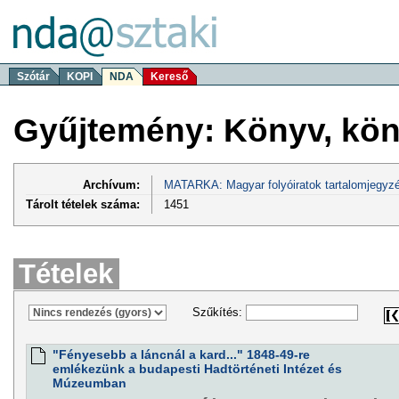
Szótár
KOPI
NDA
Kereső
Gyűjtemény: Könyv, kön
Archívum:
MATARKA: Magyar folyóiratok tartalomjegyzé
Tárolt tételek száma:
1451
Tételek
Szűkítés:
"Fényesebb a láncnál a kard..." 1848-49-re
emlékezünk a budapesti Hadtörténeti Intézet és
Múzeumban