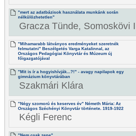
"mert az adatbázisok használata munkánk során
nélkülözhetetlen"
Gracza Tünde, Somoskövi I
"Mihamarabb látványos eredményeket szeretnék
felmutatni" Beszélgetés Varga Katalinnal, az
Országos Pedagógiai Könyvtár és Múzeum új
főigazgatójával
"Mit is ír a hogyishívják...?!" - avagy napilapok egy
gimnázium könyvtárában
Szakmári Klára
"Négy szomorú és keserves év" Németh Mária: Az
Országos Széchényi Könyvtár története. 1919-1922
Kégli Ferenc
"Nem csak zene"