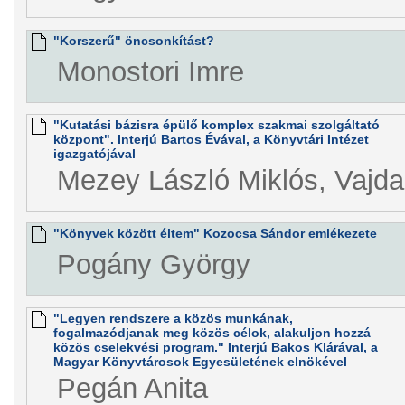
"Korszerű" öncsonkítást?
Monostori Imre
"Kutatási bázisra épülő komplex szakmai szolgáltató
központ". Interjú Bartos Évával, a Könyvtári Intézet
igazgatójával
Mezey László Miklós, Vajda
"Könyvek között éltem" Kozocsa Sándor emlékezete
Pogány György
"Legyen rendszere a közös munkának,
fogalmazódjanak meg közös célok, alakuljon hozzá
közös cselekvési program." Interjú Bakos Klárával, a
Magyar Könyvtárosok Egyesületének elnökével
Pegán Anita