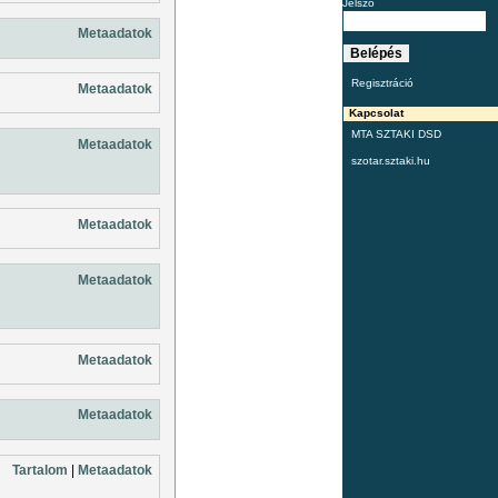
Jelszó
Metaadatok
Regisztráció
Metaadatok
Kapcsolat
MTA SZTAKI DSD
Metaadatok
szotar.sztaki.hu
Metaadatok
Metaadatok
Metaadatok
Metaadatok
Tartalom
|
Metaadatok