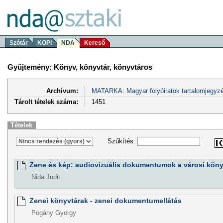
Szótár
KOPI
NDA
Kereső
Gyűjtemény: Könyv, könyvtár, könyvtáros
Archívum:
MATARKA: Magyar folyóiratok tartalomjegyzé
Tárolt tételek száma:
1451
Tételek
Szűkítés:
Zene és kép: audiovizuális dokumentumok a városi kön
Nida Judit
Zenei könyvtárak - zenei dokumentumellátás
Pogány György