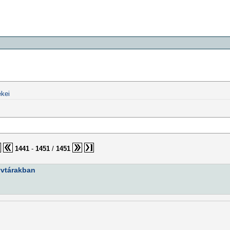
kei
1441
-
1451
/
1451
yvtárakban