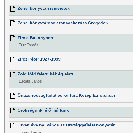
Zenei könyvtári ismeretek
Zenei könyvtárosok tanácskozása Szegeden
Zirc a Bakonyban
Türr Tamás
Zircz Péter 1927-1999
Zöld föld felett, kék ég alatt
Lukáts János
Önazonosságtudat és kultúra Közép Európában
Örökségünk, élő múltunk
Ötven éve nyilvános az Országgyűlési Könyvtár
Jónás Károly