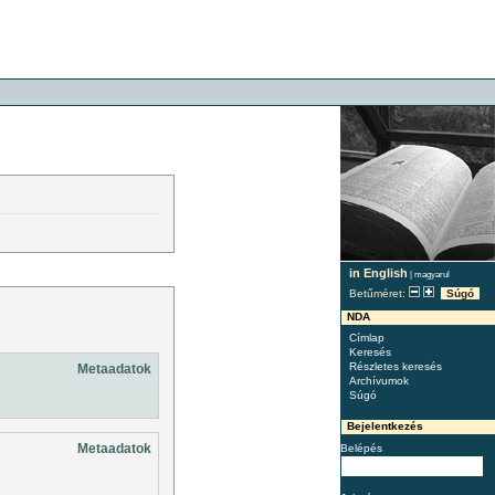
in English
|
magyarul
Betűméret:
Súgó
NDA
Címlap
Keresés
Részletes keresés
Metaadatok
Archívumok
Súgó
Bejelentkezés
Metaadatok
Belépés