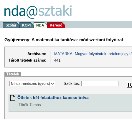
Szótár
KOPI
NDA
Kereső
Gyűjtemény: A matematika tanítása: módszertani folyóirat
Archívum:
MATARKA: Magyar folyóiratok tartalomjegyzé
Tárolt tételek száma:
441
Tételek
Szűkítés:
Ötletek két feladathoz kapcsolódva
Török Tamás