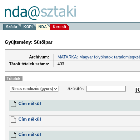
Szótár
KOPI
NDA
Kereső
Gyűjtemény: Sütőipar
Archívum:
MATARKA: Magyar folyóiratok tartalomjegyzé
Tárolt tételek száma:
493
Tételek
Szűkítés:
Cím nélkül
Cím nélkül
Cím nélkül