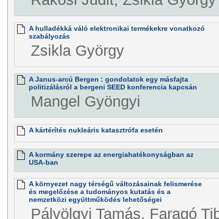
A hulladékká váló elektronikai termékekre vonatkozó
szabályozás
Zsikla György
A Janus-arcú Bergen : gondolatok egy másfajta
politizálásról a bergeni SEED konferencia kapcsán
Mangel Gyöngyi
A kártérítés nukleáris katasztrófa esetén
A kormány szerepe az energiahatékonyságban az
USA-ban
A környezet nagy térségű változásainak felismerése
és megelőzése a tudományos kutatás és a
nemzetközi együttműködés lehetőségei
Pálvölgyi Tamás, Faragó Ti