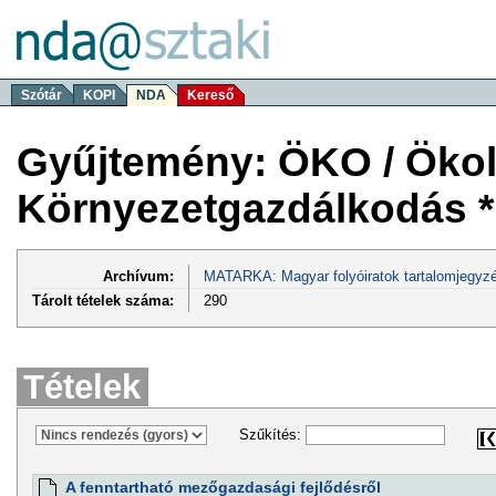
Szótár
KOPI
NDA
Kereső
Gyűjtemény: ÖKO / Ökol
Környezetgazdálkodás 
Archívum:
MATARKA: Magyar folyóiratok tartalomjegyzé
Tárolt tételek száma:
290
Tételek
Szűkítés:
A fenntartható mezőgazdasági fejlődésről