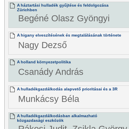
A háztartási hulladék gyűjtése és feldolgozása
Zürichben
Begéné Olasz Gyöngyi
A higany elveszítésének és megtalálásának története
Nagy Dezső
A holland környezetpolitika
Csanády András
A hulladékgazdálkodás alapvető prioritásai és a 3R
Munkácsy Béla
A hulladékgazdálkodásban alkalmazható
közgazdasági eszközök
Rákosi Judit, Zsikla György