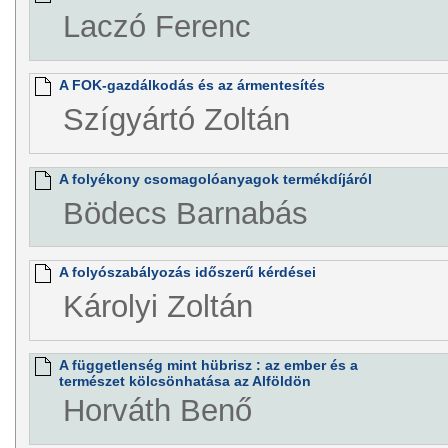
Laczó Ferenc
A FOK-gazdálkodás és az ármentesítés
Szígyártó Zoltán
A folyékony csomagolóanyagok termékdíjáról
Bödecs Barnabás
A folyószabályozás időszerű kérdései
Károlyi Zoltán
A függetlenség mint hübrisz : az ember és a
természet kölcsönhatása az Alföldön
Horváth Benő