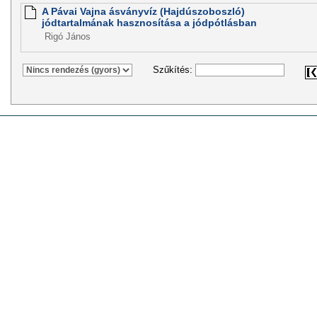
A Pávai Vajna ásványvíz (Hajdúszoboszló)
jódtartalmának hasznosítása a jódpótlásban
Rigó János
Szűkítés: