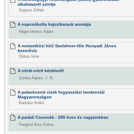
alkalmazott szintje
Syposs Zoltán
A napcsókolta kajszibarack aromája
Háger-Veress Ádám
A nemzetközi hírű Saxlehner-féle Hunyadi János
keserűvíz
Dobos Irma
A nitrát-nitrit kérdésről
Zsinka Ágnes, J. N.
A palackozott vizek fogyasztási tendenciái
Magyarországon
Barkász Anikó
A parádi Csevicék - 200 éves és napjainkban
Pergéné Kiss Edina