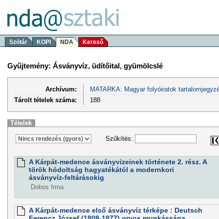
Szótár
KOPI
NDA
Kereső
Gyűjtemény: Ásványvíz, üdítőital, gyümölcslé
Archívum:
MATARKA: Magyar folyóiratok tartalomjegyzé
Tárolt tételek száma:
188
Tételek
Szűkítés:
A Kárpát-medence ásványvizeinek története 2. rész. A
török hódoltság hagyatékától a modernkori
ásványvíz-feltárásokig
Dobos Irma
A Kárpát-medence első ásványvíz térképe : Deutsch
Ferencz József (1808-1877) orvos munkássága.