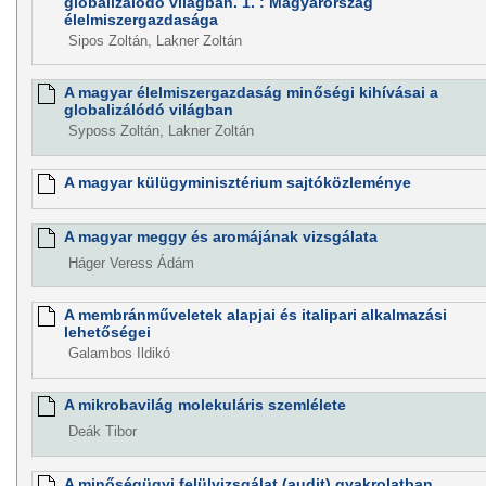
globalizálódó világban. 1. : Magyarország
élelmiszergazdasága
Sipos Zoltán, Lakner Zoltán
A magyar élelmiszergazdaság minőségi kihívásai a
globalizálódó világban
Syposs Zoltán, Lakner Zoltán
A magyar külügyminisztérium sajtóközleménye
A magyar meggy és aromájának vizsgálata
Háger Veress Ádám
A membránműveletek alapjai és italipari alkalmazási
lehetőségei
Galambos Ildikó
A mikrobavilág molekuláris szemlélete
Deák Tibor
A minőségügyi felülvizsgálat (audit) gyakrolatban