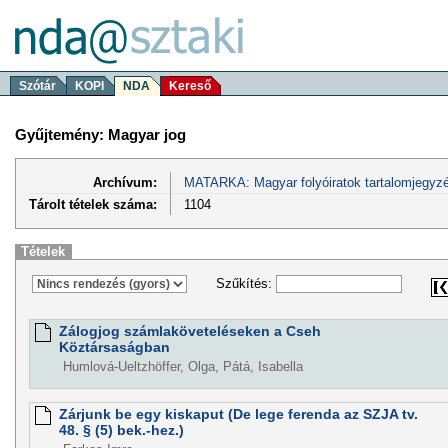
Szótár
KOPI
NDA
Kereső
Gyűjtemény: Magyar jog
Archívum:
MATARKA: Magyar folyóiratok tartalomjegyzé
Tárolt tételek száma:
1104
Tételek
Szűkítés:
Zálogjog számlaköveteléseken a Cseh
Köztársaságban
Humlová-Ueltzhöffer, Olga, Pátá, Isabella
Zárjunk be egy kiskaput (De lege ferenda az SZJA tv.
48. § (5) bek.-hez.)