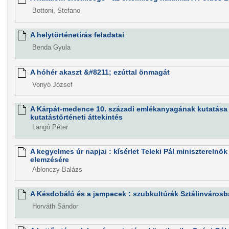
Bottoni, Stefano
A helytörténetírás feladatai
Benda Gyula
A hóhér akaszt &#8211; ezúttal önmagát
Vonyó József
A Kárpát-medence 10. századi emlékanyagának kutatása 
kutatástörténeti áttekintés
Langó Péter
A kegyelmes úr napjai : kísérlet Teleki Pál miniszterelnö
elemzésére
Ablonczy Balázs
A Késdobáló és a jampecek : szubkultúrák Sztálinváros
Horváth Sándor