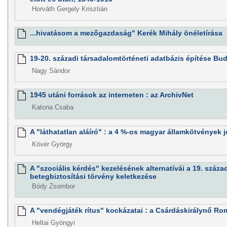
Horváth Gergely Krisztián
...hivatásom a mezőgazdaság" Kerék Mihály önéletírása
19-20. századi társadalomtörténeti adatbázis építése B
Nagy Sándor
1945 utáni források az interneten : az ArchivNet
Katona Csaba
A "láthatatlan aláíró" : a 4 %-os magyar államkötvények 
Kövér György
A "szociális kérdés" kezelésének alternatívái a 19. száza
betegbiztosítási törvény keletkezése
Bódy Zsombor
A "vendégjáték rítus" kockázatai : a Csárdáskirálynő R
Heltai Gyöngyi