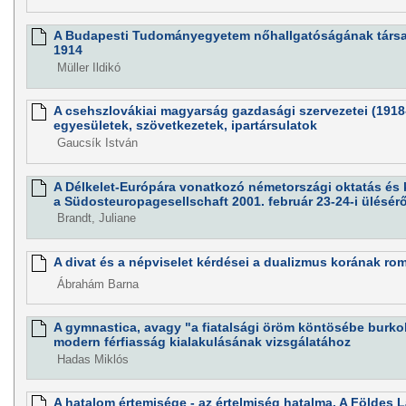
A Budapesti Tudományegyetem nőhallgatóságának társad
1914
Müller Ildikó
A csehszlovákiai magyarság gazdasági szervezetei (1918
egyesületek, szövetkezetek, ipartársulatok
Gaucsík István
A Délkelet-Európára vonatkozó németországi oktatás és 
a Südosteuropagesellschaft 2001. február 23-24-i ülésérő
Brandt, Juliane
A divat és a népviselet kérdései a dualizmus korának ro
Ábrahám Barna
A gymnastica, avagy "a fiatalsági öröm köntösébe burko
modern férfiasság kialakulásának vizsgálatához
Hadas Miklós
A hatalom értemisége - az értelmiség hatalma. A Földes 