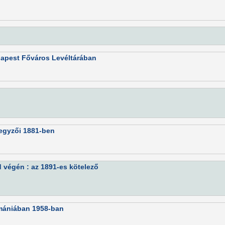
udapest Főváros Levéltárában
jegyzői 1881-ben
d végén : az 1891-es kötelező
omániában 1958-ban