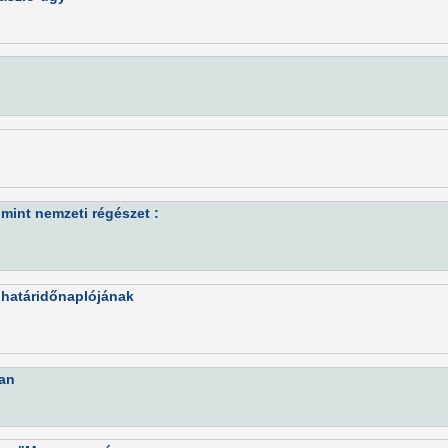
mint nemzeti régészet :
k határidőnaplójának
ban