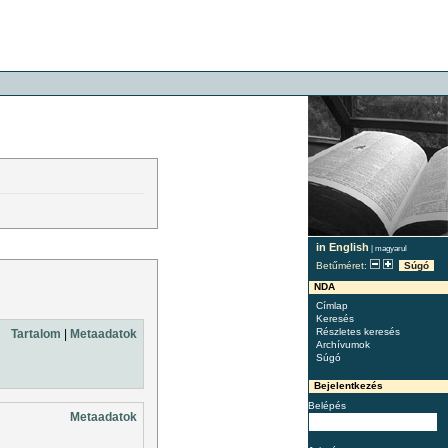
in English
|
magyarul
Betűméret:
Súgó
NDA
Címlap
Keresés
Részletes keresés
Tartalom
|
Metaadatok
Archívumok
Súgó
Bejelentkezés
Belépés
Metaadatok