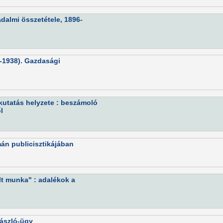
almi összetétele, 1896-
-1938). Gazdasági
kutatás helyzete : beszámoló
l
mán publicisztikájában
lt munka" : adalékok a
László-ügy