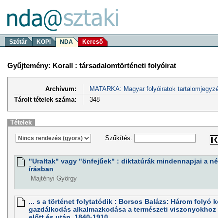
Szótár
KOPI
NDA
Kereső
Gyűjtemény: Korall : társadalomtörténeti folyóirat
Archívum:
MATARKA: Magyar folyóiratok tartalomjegyzé
Tárolt tételek száma:
348
Tételek
Szűkítés:
"Uraltak" vagy "önfejűek" : diktatúrák mindennapjai a n
írásban
Majtényi György
... s a történet folytatódik : Borsos Balázs: Három folyó 
gazdálkodás alkalmazkodása a természeti viszonyokhoz
előtt és után, 1840-1910