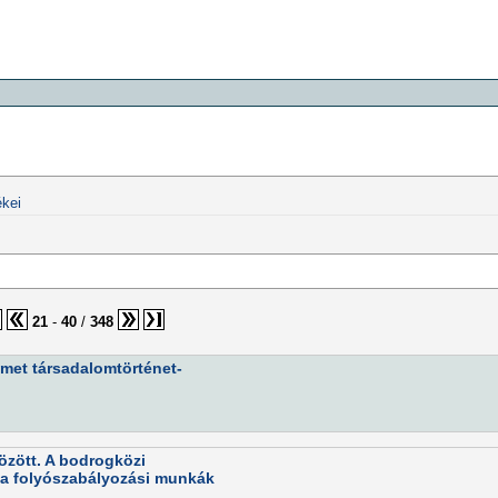
kei
21
-
40
/
348
émet társadalomtörténet-
között. A bodrogközi
 a folyószabályozási munkák