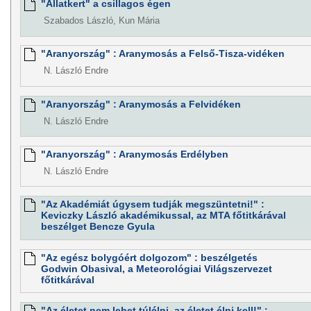
"Állatkert" a csillagos égen
Szabados László, Kun Mária
"Aranyország" : Aranymosás a Felső-Tisza-vidéken
N. László Endre
"Aranyország" : Aranymosás a Felvidéken
N. László Endre
"Aranyország" : Aranymosás Erdélyben
N. László Endre
"Az Akadémiát úgysem tudják megszüntetni!" :
Keviczky László akadémikussal, az MTA főtitkárával
beszélget Bencze Gyula
"Az egész bolygóért dolgozom" : beszélgetés
Godwin Obasival, a Meteorológiai Világszervezet
főtitkárával
"Az életet nem lehet túlélni, az életet élni kell!" :