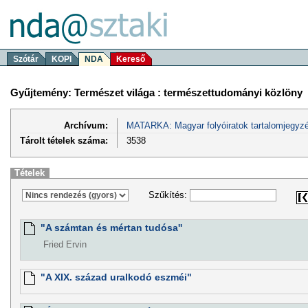
Szótár
KOPI
NDA
Kereső
Gyűjtemény: Természet világa : természettudományi közlöny
Archívum:
MATARKA: Magyar folyóiratok tartalomjegyzé
Tárolt tételek száma:
3538
Tételek
Szűkítés:
"A számtan és mértan tudósa''
Fried Ervin
"A XIX. század uralkodó eszméi"