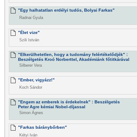
"Egy halhatatlan erdélyi tudós, Bolyai Farkas"
Radnai Gyula
"Élet vize"
Szili István
"Elkerülhetetlen, hogy a tudomány felértékelődjék" :
Beszélgetés Kroó Norberttel, Akadémiánk főtitkárával
Silberer Vera
"Ember, vigyázz!"
Koch Sándor
"Engem az emberek is érdekelnek" : Beszélgetés
Peter Agre kémiai Nobel-díjassal
Simon Ágnes
"Farkas báránybőrben"
Kétyi Iván