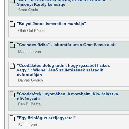
Simonyi Károly keresztje
Staar Gyula
"Bolyai János ismeretlen munkája"
Oláh-Gál Róbert
"Csendes fizika" : laboratórium a Gran Sasso alatt
Manno István
"Csodálatos dolog tudni, hogy igazából fizikus
vagy." : Wigner Jenő születésének századik
évfordulóján
Darvas György
"Csodarétek" nyomában. A mórahalmi Kis-Halászka
növényzete
Pap B. Beáta
"Egy fiziológus széljegyzetei"
Szili István