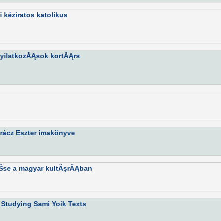
i kéziratos katolikus
nyilatkozĂĄsok kortĂĄrs
rácz Eszter imakönyve
ĂŠse a magyar kultĂşrĂĄban
 Studying Sami Yoik Texts