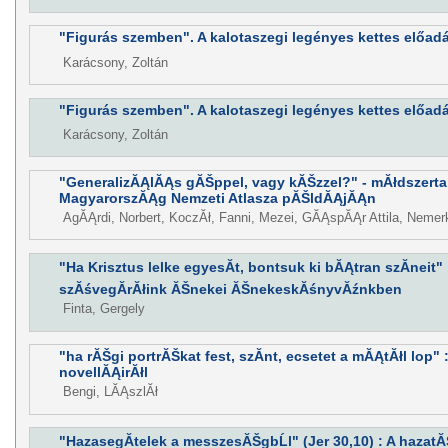
"Figurás szemben". A kalotaszegi legényes kettes előad
Karácsony, Zoltán
"Figurás szemben". A kalotaszegi legényes kettes előad
Karácsony, Zoltán
"GeneralizĂĄlĂĄs gĂŠppel, vagy kĂŠzzel?" - mĂłdszert
MagyarorszĂĄg Nemzeti Atlasza pĂŠldĂĄjĂĄn
AgĂĄrdi, Norbert, KoczĂł, Fanni, Mezei, GĂĄspĂĄr Attila, Neme
"Ha Krisztus lelke egyesĂ­t, bontsuk ki bĂĄtran szĂ­neit"
szĂśvegĂ­rĂłink ĂŠnekei ĂŠnekeskĂśnyvĂźnkben
Finta, Gergely
"ha rĂŠgi portrĂŠkat fest, szĂ­nt, ecsetet a mĂĄtĂłl lop" 
novellĂĄirĂłl
Bengi, LĂĄszlĂł
"HazasegĂ­telek a messzesĂŠgbĹl" (Jer 30,10) : A hazat