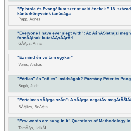
"Epistola és Evangélium szerint való énekek." 18. század
kántorkönyveink tanúsága
Papp, Ágnes
"Everyone I have ever slept with": Az ĂśnĂŠletrajzi meg
formĂĄinak kutatĂĄsĂĄrĂłl
GĂĄcs, Anna
"Ez mind én voltam egykor"
Veres, András
"Férfias" és "nőies" imádságok? Pázmány Péter és Pong
Bogár, Judit
"Fertelmes sĂĄrga szĂ­n": A sĂĄrga negatĂ­v megĂ­tĂŠl
BĂĄlizs, BeĂĄta
"Few words are sung in it" Questions of Methodology in
TamĂĄs, IldikĂł