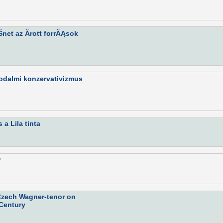
net az Ă­rott forrĂĄsok
rodalmi konzervativizmus
a Lila tinta
"
 Czech Wagner-tenor on
 Century