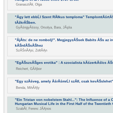
GranasztĂłi, Olga
"Ăgy lett ebbĹl Szent RĂłkus temploma" TemplomtĂśrtĂŠ
tĂźkrĂŠben.
GyĂśngyĂśssy, Orsolya, Bara, JĂşlia
"ĂjĂ­ts: de ne rombolj!". MegjegyzĂŠsek Babits ĂŠs az i
kĂŠrdĂŠsĂŠhez
SzĂŠnĂĄsi, ZoltĂĄn
"EgĂŠszsĂŠges erotika" : A szocialista kĂśzerkĂślcs ĂŠs 
Reichert, GĂĄbor
"Egy szĂśveg, amely ĂśrĂśmrĹl szĂłl, csak kevĂŠslehet
Benda, MihĂĄly
"Ein Tristan von nobelstem Stahl...": The Influence of a
Hungarian Musical Life in the First Half of the Twentieth
SzabĂł, Ferenc JĂĄnos