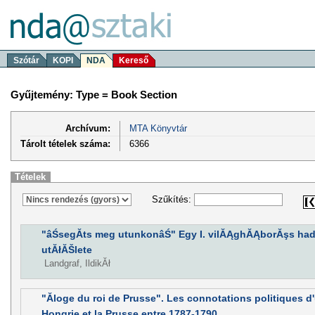
Szótár
KOPI
NDA
Kereső
Gyűjtemény: Type = Book Section
Archívum:
MTA Könyvtár
Tárolt tételek száma:
6366
Tételek
Szűkítés:
"âŚsegĂ­ts meg utunkonâŚ" Egy I. vilĂĄghĂĄborĂşs ha
utĂłĂŠlete
Landgraf, IldikĂł
"Ăloge du roi de Prusse". Les connotations politiques d'
Hongrie et la Prusse entre 1787-1790.