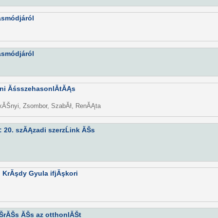
ásmódjáról
ásmódjáról
ani ĂśsszehasonlĂ­tĂĄs
rkĂŠnyi, Zsombor, SzabĂł, RenĂĄta
 : 20. szĂĄzadi szerzĹink ĂŠs
: KrĂşdy Gyula ifjĂşkori
ĂŠrĂŠs ĂŠs az otthonlĂŠt