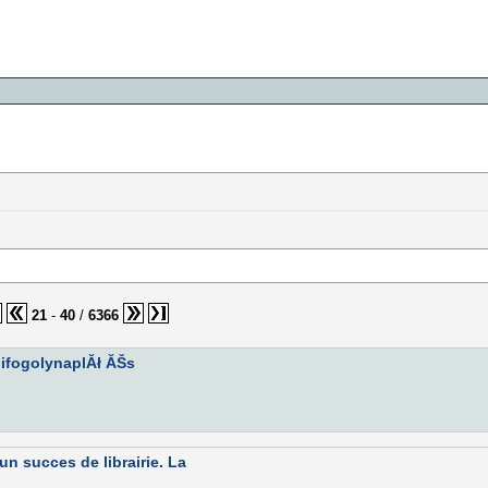
21
-
40
/
6366
difogolynaplĂł ĂŠs
un succes de librairie. La