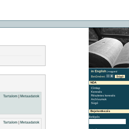
in English
|
magyarul
Betűméret:
Súgó
NDA
Címlap
Keresés
Részletes keresés
Tartalom
|
Metaadatok
Archívumok
Súgó
Bejelentkezés
Belépés
Tartalom
|
Metaadatok