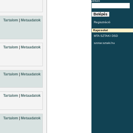
Jelszó
Tartalom
|
Metaadatok
Regisztráció
Kapcsolat
MTA SZTAKI DSD
szotar.sztaki.hu
Tartalom
|
Metaadatok
Tartalom
|
Metaadatok
Tartalom
|
Metaadatok
Tartalom
|
Metaadatok