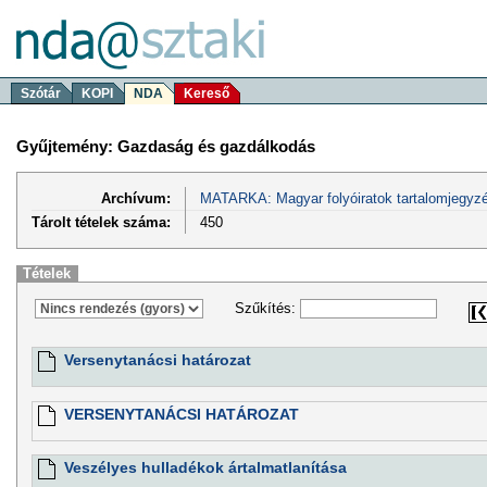
Szótár
KOPI
NDA
Kereső
Gyűjtemény: Gazdaság és gazdálkodás
Archívum:
MATARKA: Magyar folyóiratok tartalomjegyzé
Tárolt tételek száma:
450
Tételek
Szűkítés:
Versenytanácsi határozat
VERSENYTANÁCSI HATÁROZAT
Veszélyes hulladékok ártalmatlanítása