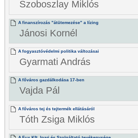
Szoboszlay Miklós
A finanszírozás "átütemezése" a lízing
Jánosi Kornél
A fogyasztóvédelmi politika változásai
Gyarmati András
A főváros gazdálkodása 17-ben
Vajda Pál
A főváros tej és tejtermék ellátásáról
Tóth Zsiga Miklós
A Fux Kft. Ipari és Szolgáltató tevékenysége