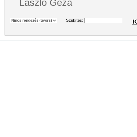
László Géza
Szűkítés: