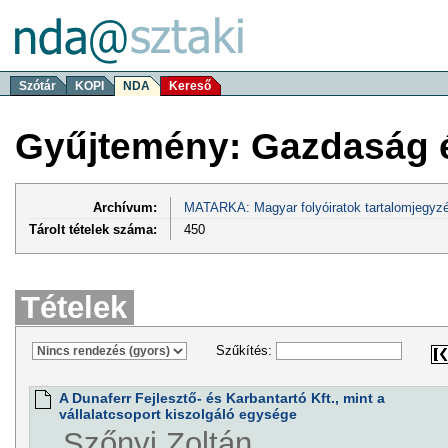
Szótár
KOPI
NDA
Kereső
Gyűjtemény: Gazdaság 
Archívum:
MATARKA: Magyar folyóiratok tartalomjegyzé
Tárolt tételek száma:
450
Tételek
Szűkítés:
A Dunaferr Fejlesztő- és Karbantartó Kft., mint a
vállalatcsoport kiszolgáló egysége
Szőnyi Zoltán