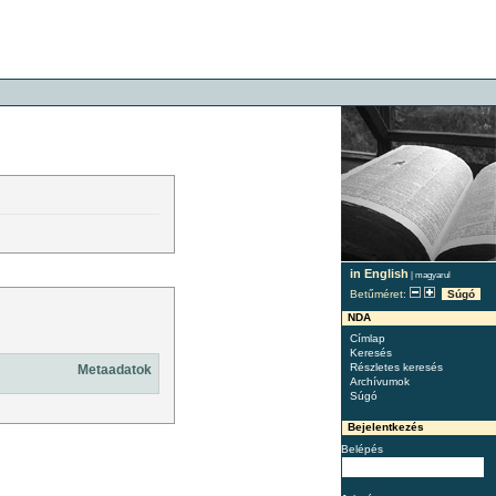
in English
|
magyarul
Betűméret:
Súgó
NDA
Címlap
Keresés
Részletes keresés
Metaadatok
Archívumok
Súgó
Bejelentkezés
Belépés