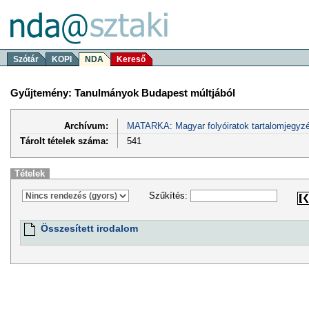
Szótár
KOPI
NDA
Kereső
Gyűjtemény: Tanulmányok Budapest múltjából
Archívum:
MATARKA: Magyar folyóiratok tartalomjegyzé
Tárolt tételek száma:
541
Tételek
Szűkítés:
Összesített irodalom