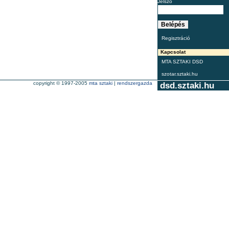
Jelszó
Regisztráció
Kapcsolat
MTA SZTAKI DSD
szotar.sztaki.hu
copyright © 1997-2005
mta sztaki
|
rendszergazda
dsd.sztaki.hu