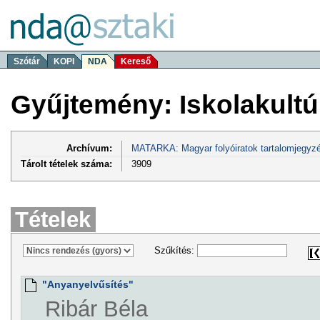
Szótár
KOPI
NDA
Kereső
Gyűjtemény: Iskolakultú
Archívum:
MATARKA: Magyar folyóiratok tartalomjegyzé
Tárolt tételek száma:
3909
Tételek
Szűkítés:
"Anyanyelvűsítés"
Ribár Béla