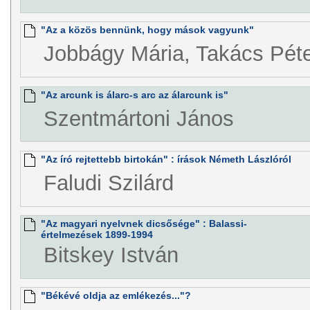
"Az a közös bennünk, hogy mások vagyunk"
Jobbágy Mária, Takács Pét
"Az arcunk is álarc-s arc az álarcunk is"
Szentmártoni János
"Az író rejtettebb birtokán" : írások Németh Lászlóról
Faludi Szilárd
"Az magyari nyelvnek dicsősége" : Balassi-
értelmezések 1899-1994
Bitskey István
"Békévé oldja az emlékezés..."?