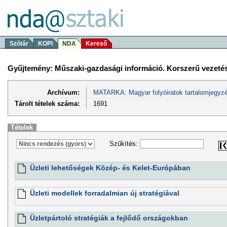
Szótár
KOPI
NDA
Kereső
Gyűjtemény: Műszaki-gazdasági információ. Korszerű vezeté
Archívum:
MATARKA: Magyar folyóiratok tartalomjegyzé
Tárolt tételek száma:
1691
Tételek
Szűkítés:
Üzleti lehetőségek Közép- és Kelet-Európában
Üzleti modellek forradalmian új stratégiával
Üzletpártoló stratégiák a fejlődő országokban