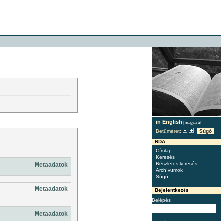
in English
|
magyarul
Betűméret:
Súgó
NDA
Címlap
Keresés
Részletes keresés
Metaadatok
Archívumok
Súgó
Metaadatok
Bejelentkezés
Belépés
Metaadatok