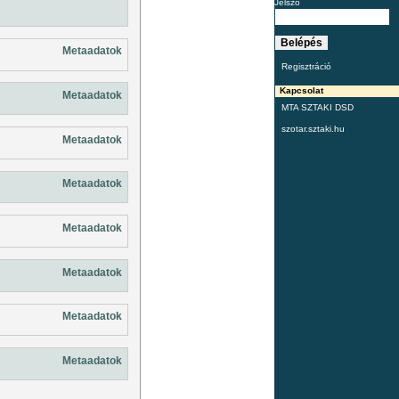
Jelszó
Metaadatok
Regisztráció
Kapcsolat
Metaadatok
MTA SZTAKI DSD
szotar.sztaki.hu
Metaadatok
Metaadatok
Metaadatok
Metaadatok
Metaadatok
Metaadatok