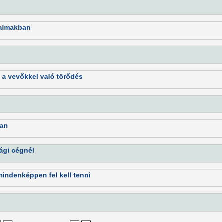
dalmakban
 a vevőkkel való törődés
ban
ági cégnél
mindenképpen fel kell tenni