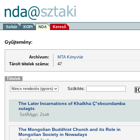
Szótár
KOPI
NDA
Kereső
Gyűjtemény:
Archívum:
MTA Könyvtár
Tárolt tételek száma:
47
Tételek
Szűkítés:
The Later Incarnations of Khalkha Ç°ebcundamba
xutagts
SzilĂĄgyi, Zsolt
The Mongolian Buddhist Church and its Role in
Mongolian Society in Nowadays