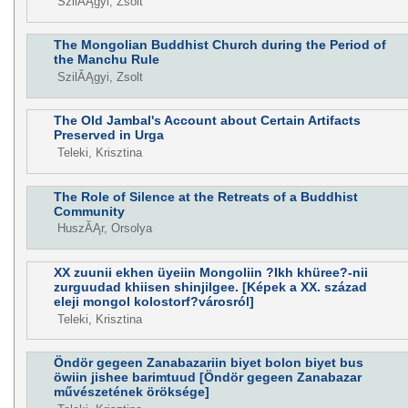
SzilĂĄgyi, Zsolt
The Mongolian Buddhist Church during the Period of
the Manchu Rule
SzilĂĄgyi, Zsolt
The Old Jambal's Account about Certain Artifacts
Preserved in Urga
Teleki, Krisztina
The Role of Silence at the Retreats of a Buddhist
Community
HuszĂĄr, Orsolya
XX zuunii ekhen üyeiin Mongoliin ?Ikh khüree?-nii
zurguudad khiisen shinjilgee. [Képek a XX. század
eleji mongol kolostorf?városról]
Teleki, Krisztina
Öndör gegeen Zanabazariin biyet bolon biyet bus
öwiin jishee barimtuud [Öndör gegeen Zanabazar
művészetének öröksége]