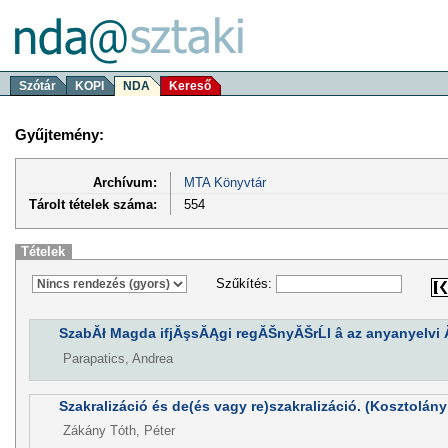
Szótár
KOPI
NDA
Kereső
Gyűjtemény:
Archívum:
MTA Könyvtár
Tárolt tételek száma:
554
Tételek
Szűkítés:
SzabĂł Magda ifjĂşsĂĄgi regĂŠnyĂŠrĹl â az anyanyelvi
Parapatics, Andrea
Szakralizáció és de(és vagy re)szakralizáció. (Kosztolány
Zákány Tóth, Péter