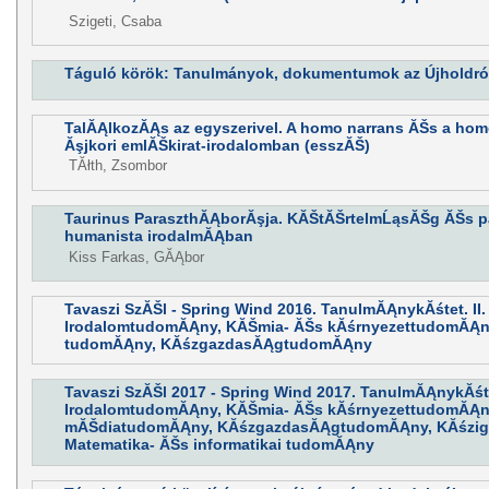
Szigeti, Csaba
Táguló körök: Tanulmányok, dokumentumok az Újholdról
TalĂĄlkozĂĄs az egyszerivel. A homo narrans ĂŠs a homo
Ăşjkori emlĂŠkirat-irodalomban (esszĂŠ)
TĂłth, Zsombor
Taurinus ParaszthĂĄborĂşja. KĂŠtĂŠrtelmĹąsĂŠg ĂŠs pa
humanista irodalmĂĄban
Kiss Farkas, GĂĄbor
Tavaszi SzĂŠl - Spring Wind 2016. TanulmĂĄnykĂśtet. II
IrodalomtudomĂĄny, KĂŠmia- ĂŠs kĂśrnyezettudomĂĄn
tudomĂĄny, KĂśzgazdasĂĄgtudomĂĄny
Tavaszi SzĂŠl 2017 - Spring Wind 2017. TanulmĂĄnykĂśtet
IrodalomtudomĂĄny, KĂŠmia- ĂŠs kĂśrnyezettudomĂĄn
mĂŠdiatudomĂĄny, KĂśzgazdasĂĄgtudomĂĄny, KĂśzig
Matematika- ĂŠs informatikai tudomĂĄny