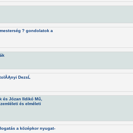
 mesterség ? gondolatok a
ták
ztolĂĄnyi DezsĹ
 és Józan Ildikó Mű,
zemléleti és elméleti
logatás a középkor nyugat-