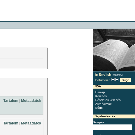
in English
|
magyarul
Betűméret:
Súgó
NDA
Címlap
Keresés
Részletes keresés
Tartalom
|
Metaadatok
Archívumok
Súgó
Bejelentkezés
Belépés
Tartalom
|
Metaadatok