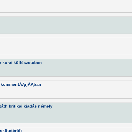
r korai költészetében
ke-kommentĂĄrjĂĄban
záth kritikai kiadás némely
skötetéről)