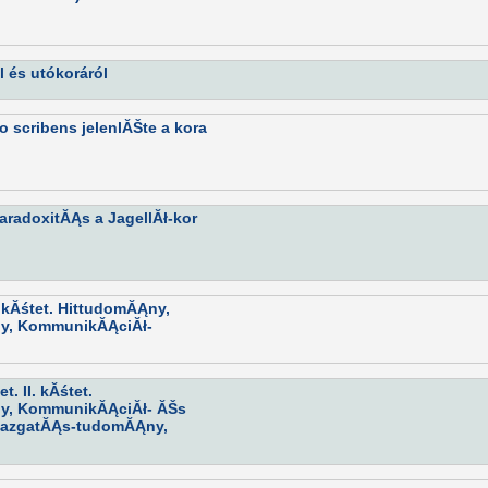
 és utókoráról
 scribens jelenlĂŠte a kora
radoxitĂĄs a JagellĂł-kor
. kĂśtet. HittudomĂĄny,
y, KommunikĂĄciĂł-
. II. kĂśtet.
y, KommunikĂĄciĂł- ĂŠs
azgatĂĄs-tudomĂĄny,