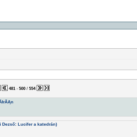
481
-
500
/
554
 ĂłrĂĄn
i Dezső: Lucifer a katedrán)