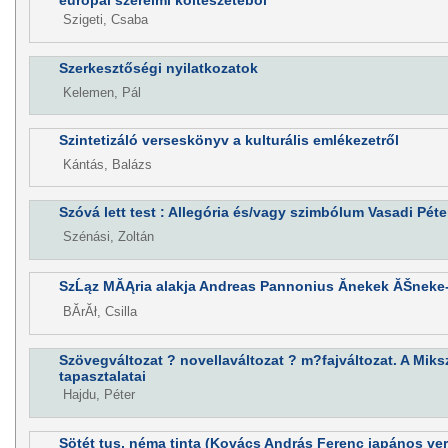
európai szerelmi költészetéből
Szigeti, Csaba
Szerkesztőségi nyilatkozatok
Kelemen, Pál
Szintetizáló verseskönyv a kulturális emlékezetről
Kántás, Balázs
Szóvá lett test : Allegória és/vagy szimbólum Vasadi Péte
Szénási, Zoltán
SzĹąz MĂĄria alakja Andreas Pannonius Ănekek ĂŠne
BĂ­rĂł, Csilla
Szövegváltozat ? novellaváltozat ? m?fajváltozat. A Miks
tapasztalatai
Hajdu, Péter
Sötét tus, néma tinta (Kovács András Ferenc japános ver