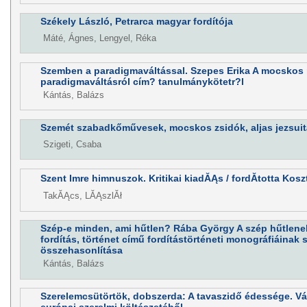
Székely László, Petrarca magyar fordítója
Máté, Ágnes, Lengyel, Réka
Szemben a paradigmaváltással. Szepes Erika A mocskos
paradigmaváltásról cím? tanulmánykötetr?l
Kántás, Balázs
Szemét szabadkőművesek, mocskos zsidók, aljas jezsui
Szigeti, Csaba
Szent Imre himnuszok. Kritikai kiadĂĄs / fordĂ­totta Kos
TakĂĄcs, LĂĄszlĂł
Szép-e minden, ami hűtlen? Rába György A szép hűtlenek
fordítás, történet című fordítástörténeti monográfiáinak s
összehasonlítása
Kántás, Balázs
Szerelemcsütörtök, dobszerda: A tavaszidő édessége. Vá