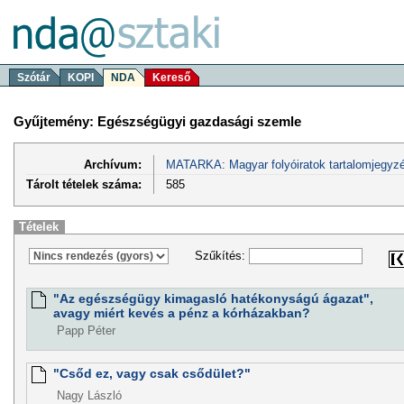
Szótár
KOPI
NDA
Kereső
Gyűjtemény: Egészségügyi gazdasági szemle
Archívum:
MATARKA: Magyar folyóiratok tartalomjegyzé
Tárolt tételek száma:
585
Tételek
Szűkítés:
"Az egészségügy kimagasló hatékonyságú ágazat",
avagy miért kevés a pénz a kórházakban?
Papp Péter
"Csőd ez, vagy csak csődület?"
Nagy László