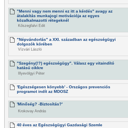
"Menni vagy nem menni ez itt a kérdés" avagy az
átalakítás munkajogi motivációja az egyes
közalkalmazotti rétegeknél
Kőszegfalvi Edit
"Népvándorlás" a XXI. században az egészségügyi
dolgozók körében
Vízvári László
"Szegény(!?) egészségügy". Válasz egy vitaindító
hatású cikkre
Illyevölgyi Péter
'Egészségesen könyebb' - Országos prevenciós
programot indít az MDOSZ
'Minőség? -Biztosítás?'
Krokovay András
40 éves az Egészségügyi Gazdasági Szemle