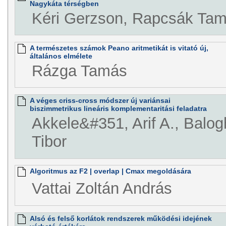
Nagykáta térségben
Kéri Gerzson, Rapcsák Ta
A természetes számok Peano aritmetikát is vitató új,
általános elmélete
Rázga Tamás
A véges criss-cross módszer új variánsai
biszimmetrikus lineáris komplementaritási feladatra
Akkele&#351, Arif A., Balogh
Tibor
Algoritmus az F2 | overlap | Cmax megoldására
Vattai Zoltán András
Alsó és felső korlátok rendszerek működési idejének