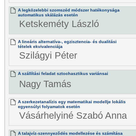
A legközelebbi szomszéd módszer hatékonysága
automatikus skálázás esetén
Ketskeméty László
A lineáris alternatíva-, egzisztencia- és dualitási
tételek ekvivalenciája
Szilágyi Péter
A szállítási feladat sztochasztikus variánsai
Nagy Tamás
A szerkezetanalízis egy matematikai modellje lokális
egyensúlyi folyamatok esetén
Vásárhelyiné Szabó Anna
A talajvíz-szennyeződés modellezése és számítása