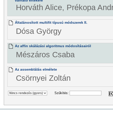
várható értékére
Horváth Alice, Prékopa And
Általánosított multifit típusú módszerek II.
Dósa György
Az affin skálázási algoritmus módosításairól
Mészáros Csaba
Az assemblálás elmélete
Csörnyei Zoltán
Szűkítés: