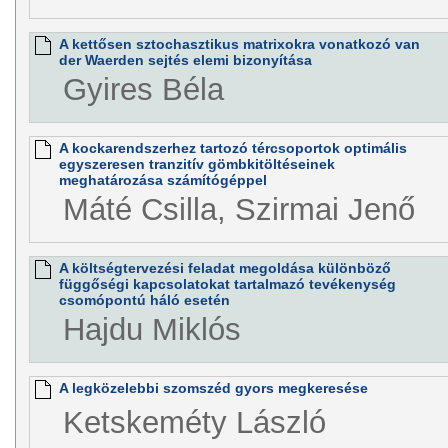
A kettősen sztochasztikus matrixokra vonatkozó van
der Waerden sejtés elemi bizonyítása
Gyires Béla
A kockarendszerhez tartozó tércsoportok optimális
egyszeresen tranzitív gömbkitöltéseinek
meghatározása számítógéppel
Máté Csilla, Szirmai Jenő
A költségtervezési feladat megoldása különböző
függőségi kapcsolatokat tartalmazó tevékenység
csomópontú háló esetén
Hajdu Miklós
A legközelebbi szomszéd gyors megkeresése
Ketskeméty László