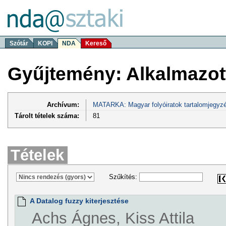
Szótár
KOPI
NDA
Kereső
Gyűjtemény: Alkalmazot
Archívum:
MATARKA: Magyar folyóiratok tartalomjegyzé
Tárolt tételek száma:
81
Tételek
Szűkítés:
A Datalog fuzzy kiterjesztése
Achs Ágnes, Kiss Attila