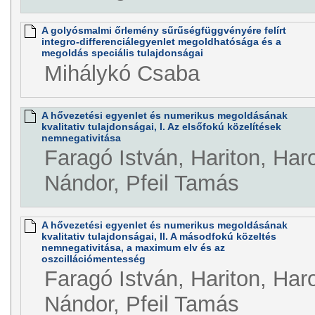
A golyósmalmi őrlemény sűrűségfüggvényére felírt
integro-differenciálegyenlet megoldhatósága és a
megoldás speciális tulajdonságai
Mihálykó Csaba
A hővezetési egyenlet és numerikus megoldásának
kvalitativ tulajdonságai, I. Az elsőfokú közelítések
nemnegativitása
Faragó István, Hariton, Ha
Nándor, Pfeil Tamás
A hővezetési egyenlet és numerikus megoldásának
kvalitativ tulajdonságai, II. A másodfokú közeltés
nemnegativitása, a maximum elv és az
oszcillációmentesség
Faragó István, Hariton, Ha
Nándor, Pfeil Tamás