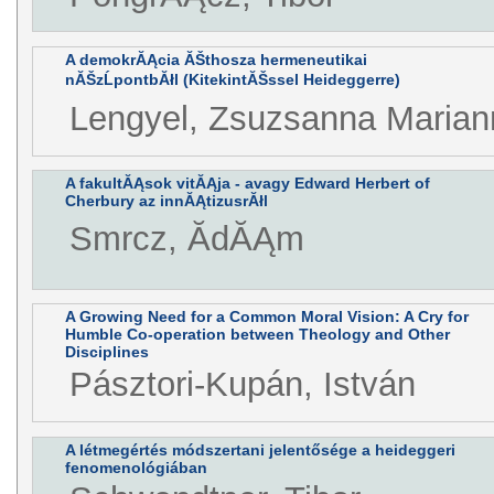
A demokrĂĄcia ĂŠthosza hermeneutikai
nĂŠzĹpontbĂłl (KitekintĂŠssel Heideggerre)
Lengyel, Zsuzsanna Marian
A fakultĂĄsok vitĂĄja - avagy Edward Herbert of
Cherbury az innĂĄtizusrĂłl
Smrcz, ĂdĂĄm
A Growing Need for a Common Moral Vision: A Cry for
Humble Co-operation between Theology and Other
Disciplines
Pásztori-Kupán, István
A létmegértés módszertani jelentősége a heideggeri
fenomenológiában