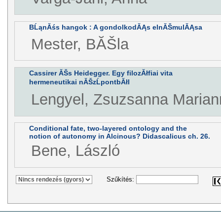
BĹąnĂśs hangok : A gondolkodĂĄs elnĂŠmulĂĄsa
Mester, BĂŠla
Cassirer ĂŠs Heidegger. Egy filozĂłfiai vita
hermeneutikai nĂŠzĹpontbĂłl
Lengyel, Zsuzsanna Marian
Conditional fate, two-layered ontology and the
notion of autonomy in Alcinous? Didascalicus ch. 26.
Bene, László
Szűkítés: