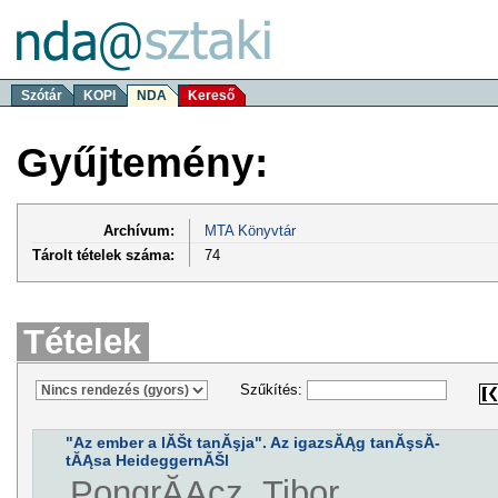
Szótár
KOPI
NDA
Kereső
Gyűjtemény:
Archívum:
MTA Könyvtár
Tárolt tételek száma:
74
Tételek
Szűkítés:
"Az ember a lĂŠt tanĂşja". Az igazsĂĄg tanĂşsĂ­
tĂĄsa HeideggernĂŠl
PongrĂĄcz, Tibor