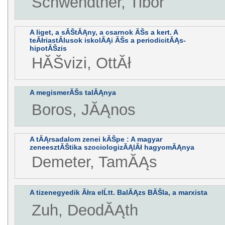
Schwendtner, Tibor
A liget, a sĂŠtĂĄny, a csarnok ĂŠs a kert. A
teĂłriastĂ­lusok iskolĂĄi ĂŠs a periodicitĂĄs-
hipotĂŠzis
HĂŠvizi, OttĂł
A megismerĂŠs talĂĄnya
Boros, JĂĄnos
A tĂĄrsadalom zenei kĂŠpe : A magyar
zeneesztĂŠtika szociologizĂĄlĂł hagyomĂĄnya
Demeter, TamĂĄs
A tizenegyedik Ăłra elĹtt. BalĂĄzs BĂŠla, a marxista
Zuh, DeodĂĄth