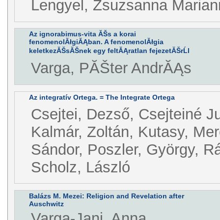
Lengyel, Zsuzsanna Marian
Az ignorabimus-vita ĂŠs a korai
fenomenolĂłgiĂĄban. A fenomenolĂłgia
keletkezĂŠsĂŠnek egy feltĂĄratlan fejezetĂŠrĹl
Varga, PĂŠter AndrĂĄs
Az integratív Ortega. = The Integrate Ortega
Csejtei, Dezső, Csejteiné J
Kalmár, Zoltán, Kutasy, Me
Sándor, Poszler, György, R
Scholz, László
Balázs M. Mezei: Religion and Revelation after
Auschwitz
Varga-Jani, Anna