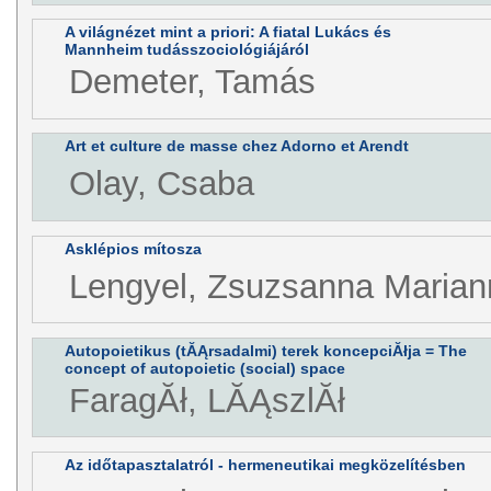
A világnézet mint a priori: A fiatal Lukács és
Mannheim tudásszociológiájáról
Demeter, Tamás
Art et culture de masse chez Adorno et Arendt
Olay, Csaba
Asklépios mítosza
Lengyel, Zsuzsanna Marian
Autopoietikus (tĂĄrsadalmi) terek koncepciĂłja = The
concept of autopoietic (social) space
FaragĂł, LĂĄszlĂł
Az időtapasztalatról - hermeneutikai megközelítésben