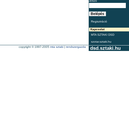
Jelszó
Regisztráció
Kapcsolat
MTA SZTAKI DSD
szotar.sztaki.hu
copyright © 1997-2005
mta sztaki
|
rendszergazda
dsd.sztaki.hu