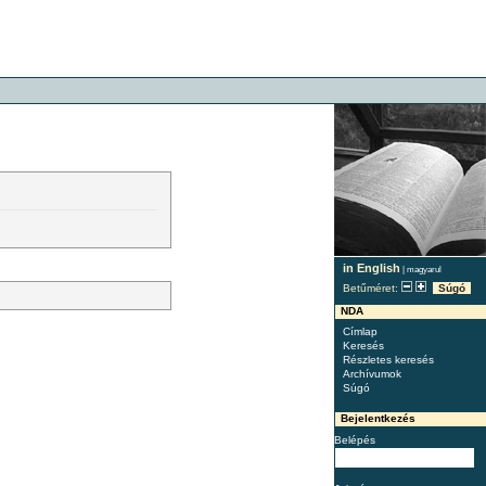
in English
|
magyarul
Betűméret:
Súgó
NDA
Címlap
Keresés
Részletes keresés
Archívumok
Súgó
Bejelentkezés
Belépés