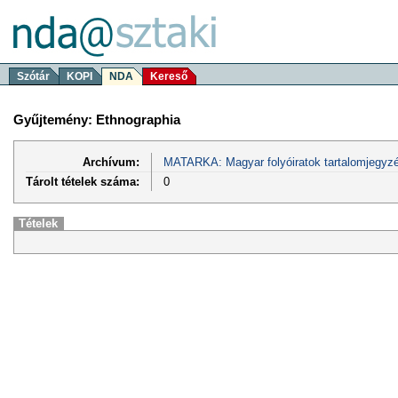
Szótár
KOPI
NDA
Kereső
Gyűjtemény: Ethnographia
Archívum:
MATARKA: Magyar folyóiratok tartalomjegyzé
Tárolt tételek száma:
0
Tételek