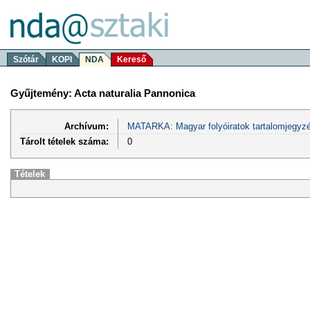
Szótár
KOPI
NDA
Kereső
Gyűjtemény: Acta naturalia Pannonica
Archívum:
MATARKA: Magyar folyóiratok tartalomjegyzé
Tárolt tételek száma:
0
Tételek