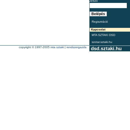
Jelszó
Regisztráció
Kapcsolat
MTA SZTAKI DSD
szotar.sztaki.hu
copyright © 1997-2005
mta sztaki
|
rendszergazda
dsd.sztaki.hu