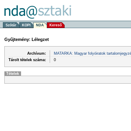
Szótár
KOPI
NDA
Kereső
Gyűjtemény: Lélegzet
Archívum:
MATARKA: Magyar folyóiratok tartalomjegyzé
Tárolt tételek száma:
0
Tételek