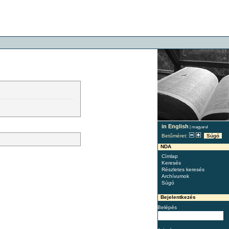
in English
|
magyarul
Betűméret:
Súgó
NDA
Címlap
Keresés
Részletes keresés
Archívumok
Súgó
Bejelentkezés
Belépés