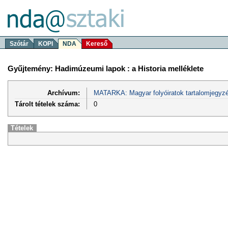
Szótár
KOPI
NDA
Kereső
Gyűjtemény: Hadimúzeumi lapok : a Historia melléklete
Archívum:
MATARKA: Magyar folyóiratok tartalomjegyzé
Tárolt tételek száma:
0
Tételek