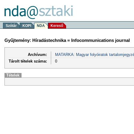
Szótár
KOPI
NDA
Kereső
Gyűjtemény: Híradástechnika = Infocommunications journal
Archívum:
MATARKA: Magyar folyóiratok tartalomjegyzé
Tárolt tételek száma:
0
Tételek