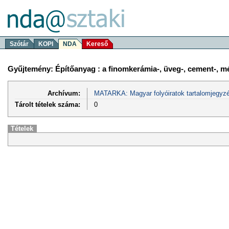
Szótár
KOPI
NDA
Kereső
Gyűjtemény: Építőanyag : a finomkerámia-, üveg-, cement-, mész
Archívum:
MATARKA: Magyar folyóiratok tartalomjegyzé
Tárolt tételek száma:
0
Tételek