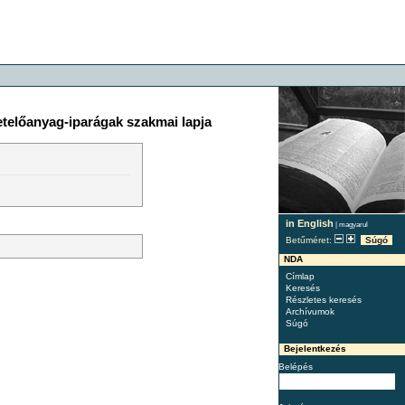
getelőanyag-iparágak szakmai lapja
in English
|
magyarul
Betűméret:
Súgó
NDA
Címlap
Keresés
Részletes keresés
Archívumok
Súgó
Bejelentkezés
Belépés