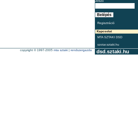
Jelszó
Regisztráció
Kapcsolat
MTA SZTAKI DSD
szotar.sztaki.hu
copyright © 1997-2005
mta sztaki
|
rendszergazda
dsd.sztaki.hu