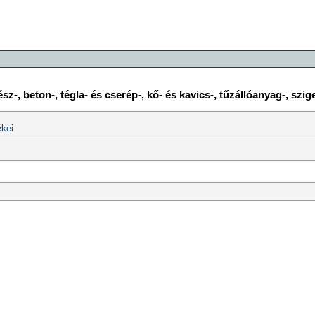
-, beton-, tégla- és cserép-, kő- és kavics-, tűzállóanyag-, szi
kei