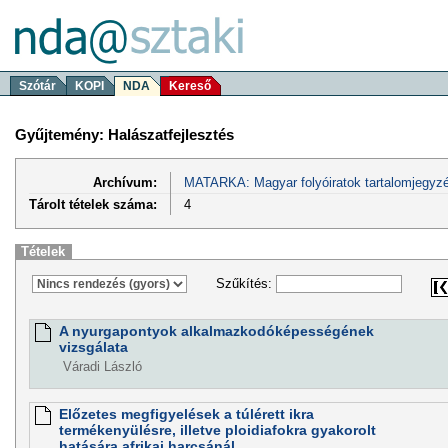
Szótár
KOPI
NDA
Kereső
Gyűjtemény: Halászatfejlesztés
Archívum:
MATARKA: Magyar folyóiratok tartalomjegyzé
Tárolt tételek száma:
4
Tételek
Szűkítés:
A nyurgapontyok alkalmazkodóképességének
vizsgálata
Váradi László
Előzetes megfigyelések a túlérett ikra
termékenyülésre, illetve ploidiafokra gyakorolt
hatására afrikai harcsánál