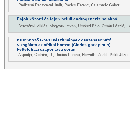
Radicsné Ráczkevei Judit, Radics Ferenc, Csizmarik Gábor
Fajok közötti és fajon belüli androgenezis halaknál
Bercsényi Miklós, Magyary István, Urbányi Béla, Orbán László, H
Különböző GnRH készítmények összehasonlító
vizsgálata az afrikai harcsa (Clarias gariepinus)
keltetőházi szaporítása során
Akpadja, Clotaire, R., Radics Ferenc, Horváth László, Pekli Józse