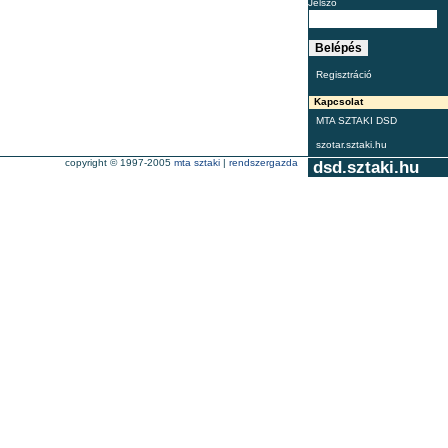
Jelszó
Regisztráció
Kapcsolat
MTA SZTAKI DSD
szotar.sztaki.hu
copyright © 1997-2005
mta sztaki
|
rendszergazda
dsd.sztaki.hu