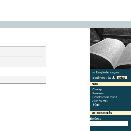
in English
|
magyarul
Betűméret:
Súgó
NDA
Címlap
Keresés
Részletes keresés
Archívumok
Súgó
Bejelentkezés
Belépés