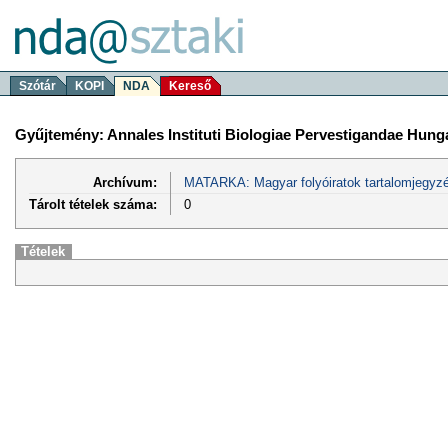
Szótár
KOPI
NDA
Kereső
Gyűjtemény: Annales Instituti Biologiae Pervestigandae Hunga
Archívum:
MATARKA: Magyar folyóiratok tartalomjegyzé
Tárolt tételek száma:
0
Tételek